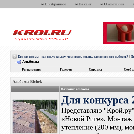
В избранное
На сайт
О компании
Кровля форум - как крыть крышу, чем крыть крышу, какую кровлю выбрать?
|
П
Альбомы
Регистрация
Галерея
Справка
Сообщ
Альбомы Bichek
Название альбома
Для конкурса 
Представляю "Крой.ру"
«Новой Риге». Монтаж 
утепление (200 мм), м