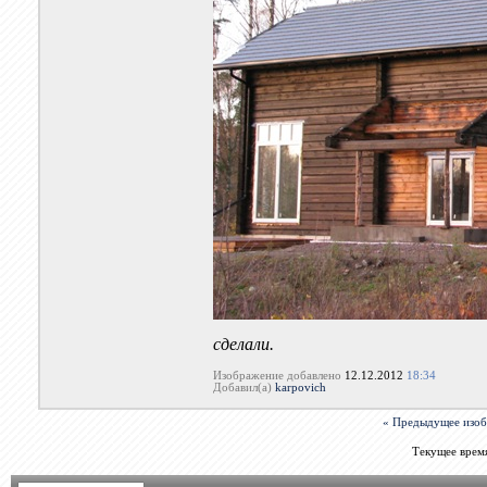
сделали.
Изображение добавлено
12.12.2012
18:34
Добавил(а)
karpovich
« Предыдущее изо
Текущее врем