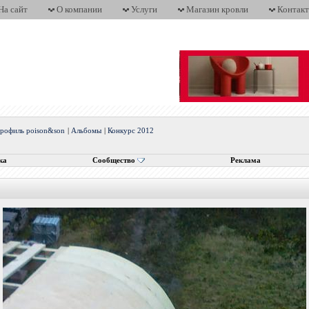
На сайт
О компании
Услуги
Магазин кровли
Контак
рофиль poison&son
|
Альбомы
|
Конкурс 2012
ка
Сообщество
Реклама