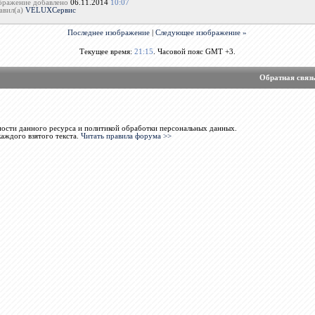
бражение добавлено
06.11.2014
10:07
авил(а)
VELUXСервис
Последнее изображение
|
Следующее изображение »
Текущее время:
21:15
. Часовой пояс GMT +3.
Обратная связ
ости данного ресурса и политикой обработки персональных данных.
каждого взятого текста.
Читать правила форума >>