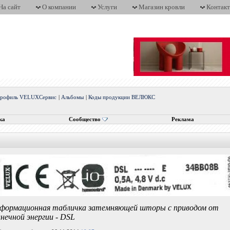
На сайт
О компании
Услуги
Магазин кровли
Контак
рофиль VELUXСервис
|
Альбомы
|
Коды продукции ВЕЛЮКС
ка
Сообщество
Реклама
формационная табличка затемняющей шторы с приводом от
лнечной энергии - DSL