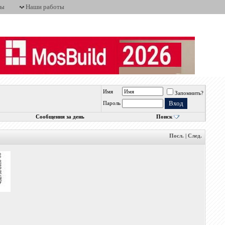
ты
Наши работы
Имя
Запомнить?
Пароль
Сообщения за день
Поиск
Посл.
|
След.