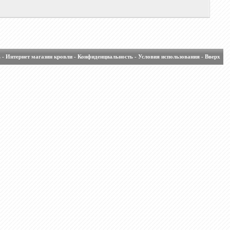
ь
-
Интернет магазин кровли
-
Конфиденциальность
-
Условия использования
-
Вверх