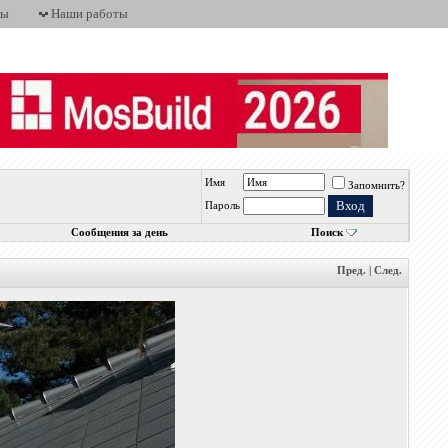
ты
Наши работы
Имя
Запомнить?
Пароль
Сообщения за день
Поиск
Пред.
|
След.