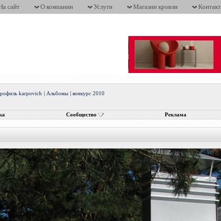
На сайт
О компании
Услуги
Магазин кровли
Контак
рофиль karpovich
|
Альбомы
|
конкурс 2010
ка
Сообщество
Реклама