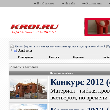
В избранное
На сайт
О компании
Кровля форум - как крыть крышу, чем крыть крышу, какую кровлю выбрать?
|
П
Альбомы
Регистрация
Галерея
Справка
Сообщ
Альбомы borodach
Название альбома
Конкурс 2012 (
Материал - гибкая кро
вчетвером, по времени 