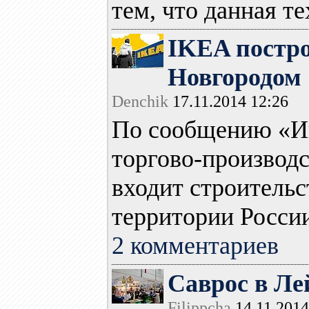
тем, что данная те
IKEA постро
Новгородом
Denchik
17.11.2014 12:26
По сообщению «Ин
торгово-производ
входит строительс
территории России.
2 комментариев
Саврос в Ле
Filippcha
14.11.2014