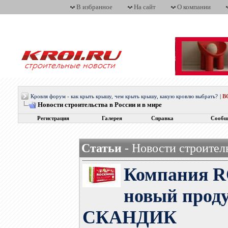
В избранное
На сайт
О компании
Кровля форум - как крыть крышу, чем крыть крышу, какую кровлю выбрать?
|
В
Новости строительства в России и в мире
Регистрация
Галерея
Справка
Сообщ
Статьи
- Новости строитель
Компания 
новый проду
СКАНДИК