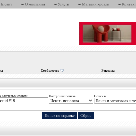
На сайт
О компании
Услуги
Магазин кровли
Контак
ка
Сообщество
Реклама
о ключевым словам:
Настройки поиска:
Поиск в: