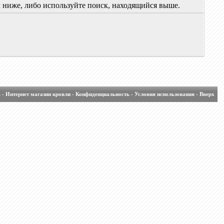
м ниже, либо используйте поиск, находящийся выше.
ь
-
Интернет магазин кровли
-
Конфиденциальность
-
Условия использования
-
Вверх