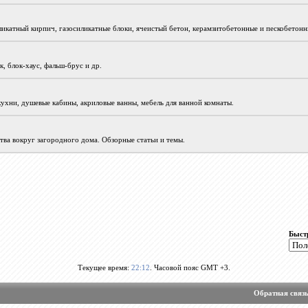
иликатный кирпич, газосиликатные блоки, ячеистый бетон, керамзитобетонные и пескобетон
к, блок-хаус, фальш-брус и др.
 кухни, душевые кабины, акриловые ванны, мебель для ванной комнаты.
ва вокруг загородного дома. Обзорные статьи и темы.
Быст
Текущее время:
22:12
. Часовой пояс GMT +3.
Обратная связ