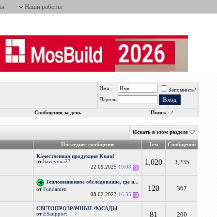
ты
Наши работы
Имя
Запомнить?
Пароль
Сообщения за день
Поиск
Искать в этом разделе
Последнее сообщение
Тем
Сообщений
Качественная продукция Knauf
1,020
3,235
от
haveyona23
22.09.2025
19:08
Тепловизионное обследование, где и...
120
367
от
Fundamen
08.02.2023
16:35
СВЕТОПРОЗРАЧНЫЕ ФАСАДЫ
81
200
от
ESaupport