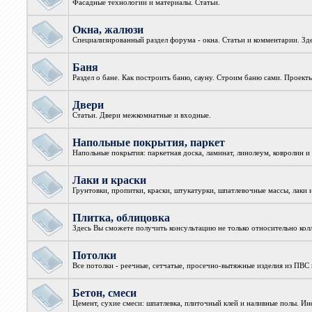
Фасадные технологии и материалы. Статьи.
Окна, жалюзи
Специализированный раздел форума - окна. Статьи и комментарии. З
Баня
Раздел о бане. Как построить баню, сауну. Строим баню сами. Проекты
Двери
Статьи. Двери межкомнатные и входные.
Напольные покрытия, паркет
Напольные покрытия: паркетная доска, ламинат, линолеум, ковролин и 
Лаки и краски
Грунтовки, пропитки, краски, штукатурки, шпатлевочные массы, лаки 
Плитка, облицовка
Здесь Вы сможете получить консультацию не только относительно колл
Потолки
Все потолки - реечные, сетчатые, просечно-вытяжные изделия из ПВС 
Бетон, смеси
Цемент, сухие смеси: шпатлевка, плиточный клей и наливные полы. И