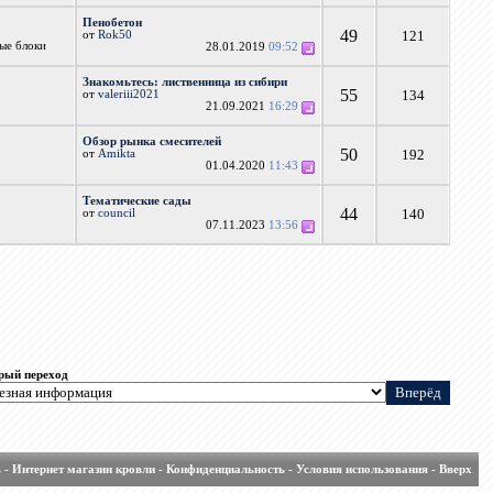
Пенобетон
49
121
от
Rok50
ные блоки
28.01.2019
09:52
Знакомьтесь: лиственница из сибири
55
134
от
valeriii2021
21.09.2021
16:29
Обзор рынка смесителей
50
192
от
Amikta
01.04.2020
11:43
Тематические сады
44
140
от
council
07.11.2023
13:56
рый переход
ь
-
Интернет магазин кровли
-
Конфиденциальность
-
Условия использования
-
Вверх