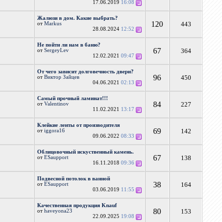
17.06.2019
16:08
Жалюзи в дом. Какие выбрать?
120
443
от
Markus
28.08.2024
12:52
Не пойти ли нам в баню?
67
364
от
SergeyLev
12.02.2021
09:47
От чего зависит долговечность двери?
96
450
от
Виктор Зайцев
04.06.2021
02:13
Самый прочный ламинат!!!
84
227
от
Valentinov
11.02.2021
13:17
Клейкие ленты от производителя
69
142
от
iggora16
09.06.2022
08:33
Облицовочный искуственный камень.
67
138
от
ESaupport
16.11.2018
09:36
Подвесной потолок в ванной
38
164
от
ESaupport
03.06.2019
11:55
Качественная продукция Knauf
80
153
от
haveyona23
22.09.2025
19:08