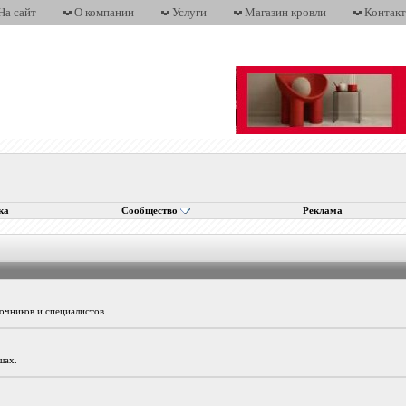
На сайт
О компании
Услуги
Магазин кровли
Контак
ка
Сообщество
Реклама
очников и специалистов.
шах.