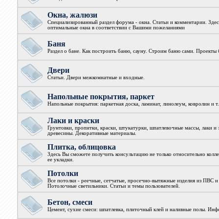
Окна, жалюзи
Специализированный раздел форума - окна. Статьи и комментарии. Зде
оптимальные окна в соответствии с Вашими пожеланиями
Баня
Раздел о бане. Как построить баню, сауну. Строим баню сами. Проекты 
Двери
Статьи. Двери межкомнатные и входные.
Напольные покрытия, паркет
Напольные покрытия: паркетная доска, ламинат, линолеум, ковролин и т.
Лаки и краски
Грунтовки, пропитки, краски, штукатурки, шпатлевочные массы, лаки и 
древесины. Декоративные материалы.
Плитка, облицовка
Здесь Вы сможете получить консультацию не только относительно колле
ее укладки.
Потолки
Все потолки - реечные, сетчатые, просечно-вытяжные изделия из ПВС и
Потолочные светильники. Статьи и темы пользователей.
Бетон, смеси
Цемент, сухие смеси: шпатлевка, плиточный клей и наливные полы. Ин