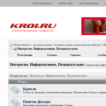
В избранное
На сайт
О компании
Кровля форум - как крыть крышу, чем крыть крышу, какую кровлю выбрать?
|
П
Интересно. Информативно. Познавательно.
Регистрация
Галерея
Справка
Сообщ
Интересно. Информативно. Познавательно.
Справочная инфор
Подразделы
: Интересно. Информативно. Познавательно.
Раздел
Кровля
Статьи по кровлям, утепленным мансардам. Интересные обзоры о крыш
Панели, фасады
Фасадные технологии и материалы. Статьи.