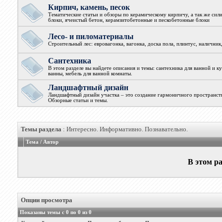
Кирпич, камень, песок
Тематические статьи и обзоры по керамическому кирпичу, а так же сил
блоки, ячеистый бетон, керамзитобетонные и пескобетонные блоки
Лесо- и пиломатериалы
Строительный лес: евровагонка, вагонка, доска пола, плинтус, наличник
Сантехника
В этом разделе вы найдете описания и темы: сантехника для ванной и к
ванны, мебель для ванной комнаты.
Ландшафтный дизайн
Ландшафтный дизайн участка – это создание гармоничного пространств
Обзорные статьи и темы.
Темы раздела
: Интересно. Информативно. Познавательно.
Тема
/
Автор
В этом ра
Опции просмотра
Показаны темы с 0 по 0 из 0