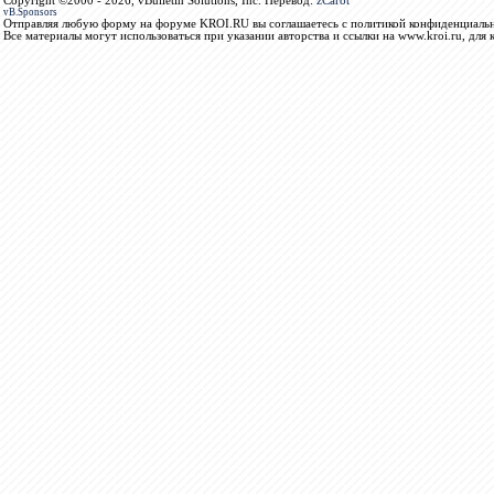
Copyright ©2000 - 2026, vBulletin Solutions, Inc. Перевод:
zCarot
vB.Sponsors
Отправляя любую форму на форуме KROI.RU вы соглашаетесь с политикой конфиденциальн
Все материалы могут использоваться при указании авторства и ссылки на www.kroi.ru, для 