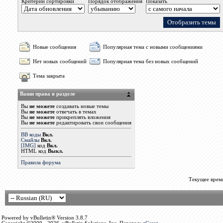
Критерий сортировки
Порядок отображения
Показать
Новые сообщения
Популярная тема с новыми сообщениями
Нет новых сообщений
Популярная тема без новых сообщений
Тема закрыта
Ваши права в разделе
Вы
не можете
создавать новые темы
Вы
не можете
отвечать в темах
Вы
не можете
прикреплять вложения
Вы
не можете
редактировать свои сообщения
BB коды
Вкл.
Смайлы
Вкл.
[IMG]
код
Вкл.
HTML код
Выкл.
Правила форума
Текущее врем
Powered by vBulletin® Version 3.8.7