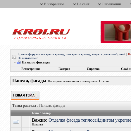
В избранное
На сайт
О компании
Кровля форум - как крыть крышу, чем крыть крышу, какую кровлю выбрать?
|
П
Познавательно.
Панели, фасады
Регистрация
Галерея
Справка
Сообщ
Панели, фасады
Фасадные технологии и материалы. Статьи.
Темы раздела
: Панели, фасады
Тема
/
Автор
Важно:
Отделка фасада теплосайдингом укрепл
Наталья