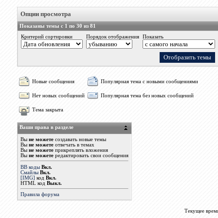
Опции просмотра
Показаны темы с 1 по 30 из 81
Критерий сортировки
Порядок отображения
Показать
Новые сообщения
Популярная тема с новыми сообщениями
Нет новых сообщений
Популярная тема без новых сообщений
Тема закрыта
Ваши права в разделе
Вы
не можете
создавать новые темы
Вы
не можете
отвечать в темах
Вы
не можете
прикреплять вложения
Вы
не можете
редактировать свои сообщения
BB коды
Вкл.
Смайлы
Вкл.
[IMG]
код
Вкл.
HTML код
Выкл.
Правила форума
Текущее врем