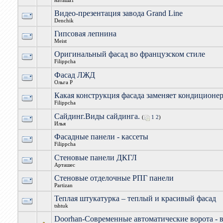
наташа1
Видео-презентация завода Grand Line
Denchik
Гипсовая лепнина
Meist
Оригинальный фасад во французском стиле
Filippcha
Фасад ЛЖД
Ольга Р
Какая конструкция фасада заменяет кондиционе
Filippcha
Сайдинг.Виды сайдинга.
(
1
2
)
Илья
Фасадные панели - кассеты
Filippcha
Стеновые панели ДКГЛ
Арташес
Стеновые отделочные РПГ панели
Partizan
Теплая штукатурка – теплый и красивый фасад
tshtuk
Doorhan-Современные автоматические ворота - 