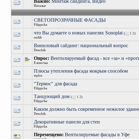
Важно:
Монтаж сайдинга, Видео
Наталья
СВЕТОПРОЗРАЧНЫЕ ФАСАДЫ
Filippcha
что Вы думаете о новых панелях Sonoplat
(
1
2
)
suslik
Виниловый сайдинг: национальный вопрос
Denchik
Опрос:
Вентилируемый фасад - все «за» и «прот
Еленочка
Плюсы утепления фасада мокрым способом
teplos
"Термос" для фасада
Filippcha
Танцующий дом
(
1
2
)
Filippcha
Каким должно быть современное нежилое здани
Denchik
Декоративные панели для стен
Filippcha
Перемещено:
Вентилируемые фасады в Уфе