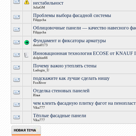
нестабильност
JuliaGM
Проблемы выбора фасадной системы
Filippcha
Облицовочные панели — качество навесного фа
Filippcha
Фундамент и фиксаторы арматуры
denis0173
Инновационная технология ECOSE от KNAUF
dolphin66
Почему важно утеплять стены
Ladogin_U
подскажите как лучше сделать нишу
FoxRiver
Отделка стеновых панелей
Илья
чем клеить фасадную плитку фагот на пенопласт
Vika777
Тёплые фасадные панели
Vika777