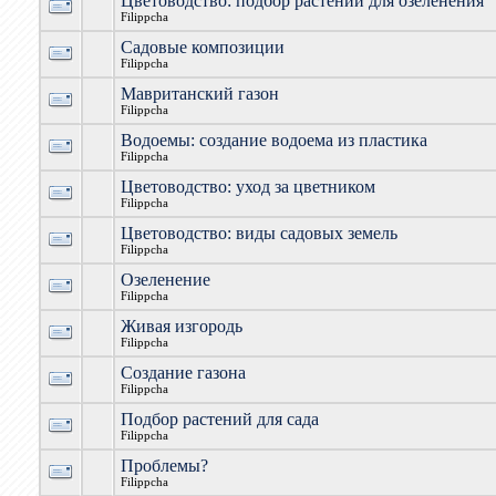
Цветоводство: подбор растений для озеленения
Filippcha
Садовые композиции
Filippcha
Мавританский газон
Filippcha
Водоемы: создание водоема из пластика
Filippcha
Цветоводство: уход за цветником
Filippcha
Цветоводство: виды садовых земель
Filippcha
Озеленение
Filippcha
Живая изгородь
Filippcha
Создание газона
Filippcha
Подбор растений для сада
Filippcha
Проблемы?
Filippcha