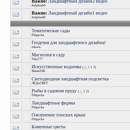
Важно:
Ландшафтный дизайн2 видео
dolphin66
Важно:
Ландшафтный дизайн1 видео
dolphin66
Тематические сады
Filippcha
Геодезия для ландшафтного дизайна!
nikson
Магнолия в саду
Vika777
Искусственные водоемы
(
1
2
3
)
MasterOK
Светодиодная ландшафтная подсветка
ЛЕДоСВЕТ
Рыбы в садовом пруду
(
1
2
)
Filippcha
Ландшафтные фирмы
Filippcha
Озеленение плоских крыш
Filippcha
Каменные цветы