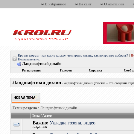
В избранное
На сайт
О компании
Кровля форум - как крыть крышу, чем крыть крышу, какую кровлю выбрать?
|
П
Познавательно.
Ландшафтный дизайн
Регистрация
Галерея
Справка
Сообщ
Ландшафтный дизайн
Ландшафтный дизайн участка – это создание гар
Темы раздела
: Ландшафтный дизайн
Тема
/
Автор
Важно:
Укладка гозона, видео
dolphin66