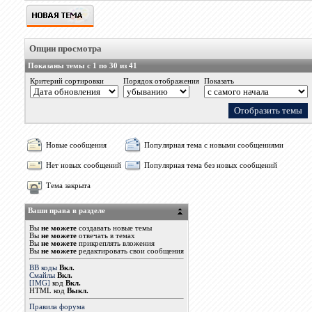
Опции просмотра
Показаны темы с 1 по 30 из 41
Критерий сортировки
Порядок отображения
Показать
Новые сообщения
Популярная тема с новыми сообщениями
Нет новых сообщений
Популярная тема без новых сообщений
Тема закрыта
Ваши права в разделе
Вы
не можете
создавать новые темы
Вы
не можете
отвечать в темах
Вы
не можете
прикреплять вложения
Вы
не можете
редактировать свои сообщения
BB коды
Вкл.
Смайлы
Вкл.
[IMG]
код
Вкл.
HTML код
Выкл.
Правила форума