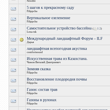
Newlife
5 шагов к прекрасному саду
Filippcha
Вертикальное озеленение
Filippcha
Самостоятельное устройство бассейна
(
1
2
)
Lena-tsk
Международный ландшафтный Форум – ILF
Дарья
ландшафтная всепогодная акустика
comfortsound
Искусственная трава из Казахстана.
Чижов Виталий Дмитриевич
Зимняя сказка
Filippcha
Восстановление плодородия почвы
Filippcha
Газон: состав трав
Filippcha
Газоны в рулонах
Filippcha