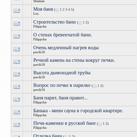
Shaman
Моя баня
(
1
2
3
4
5
)
Lex
Строительство бани
(
1
2
)
Filippcha
О стенах бревенчатой бани.
Filippcha
Очень медленный нагрев воды
pavik16
Речной камень на стены вокруг печки.
pavik16
Высота дымоходной трубы
pavik16
Вопрос по печке в парилке
(
1
2
)
pavik16
Баня парит, баня правит...
Filippcha
Банька - мини сауна в городской квартире.
Filippcha
Печи-каменки в русской бане
(
1
2
)
Filippcha
Отделка бани
(
1
2
)