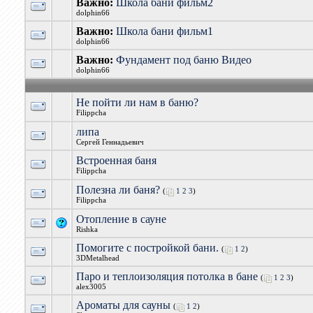
Важно:
Школа бани фильм2
dolphin66
Важно:
Школа бани фильм1
dolphin66
Важно:
Фундамент под баню Видео
dolphin66
Не пойти ли нам в баню?
Filippcha
липа
Сергей Геннадьевич
Встроенная баня
Filippcha
Полезна ли баня?
(
1
2
3
)
Filippcha
Отопление в сауне
Rishka
Помогите с постройкой бани.
(
1
2
)
3DMetalhead
Паро и теплоизоляция потолка в бане
(
1
2
3
)
alex3005
Ароматы для сауны
(
1
2
)