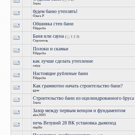
Злата
будем баню утеплять!
Ольга Р
Обшивка стен бани
Filippcha
Баня или сауна
(
1
2
3
)
Строитель
Полоки и скамьи
Filippcha
как лучше сделать утепление
catyp
Настоящие рубленые бани
Filippcha
Как граммотно начать строительство бани?
gpas
Строительство бани из оцилиндрованного бруса
Злата
Зазор между первым венцом и фундаментом
alex3005
печь Везувий 28 ВК установка дымоход
stapllis