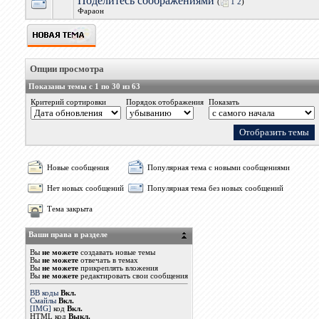
Поделитесь соображениями
(
1
2
)
Фараон
Опции просмотра
Показаны темы с 1 по 30 из 63
Критерий сортировки
Порядок отображения
Показать
Новые сообщения
Популярная тема с новыми сообщениями
Нет новых сообщений
Популярная тема без новых сообщений
Тема закрыта
Ваши права в разделе
Вы
не можете
создавать новые темы
Вы
не можете
отвечать в темах
Вы
не можете
прикреплять вложения
Вы
не можете
редактировать свои сообщения
BB коды
Вкл.
Смайлы
Вкл.
[IMG]
код
Вкл.
HTML код
Выкл.