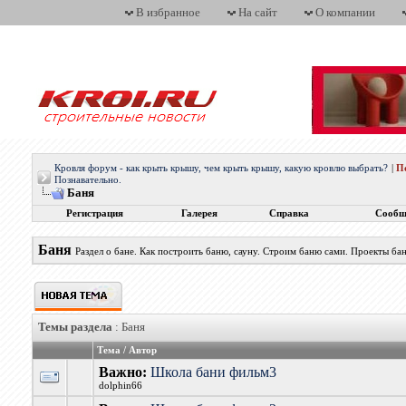
В избранное
На сайт
О компании
Кровля форум - как крыть крышу, чем крыть крышу, какую кровлю выбрать?
|
П
Познавательно.
Баня
Регистрация
Галерея
Справка
Сообщ
Баня
Раздел о бане. Как построить баню, сауну. Строим баню сами. Проекты бан
Темы раздела
: Баня
Тема
/
Автор
Важно:
Школа бани фильм3
dolphin66