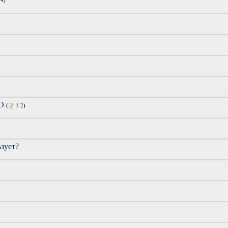
4
)
RO
(
1
2
)
зует?