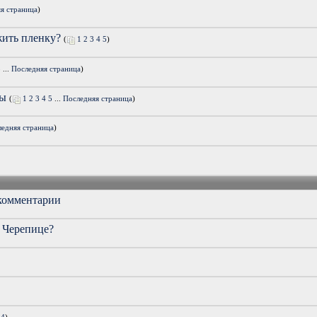
я страница
)
жить пленку?
(
1
2
3
4
5
)
5
...
Последняя страница
)
цы
(
1
2
3
4
5
...
Последняя страница
)
ледняя страница
)
 комментарии
 Черепице?