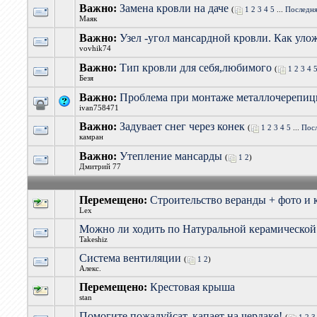
Важно:
Замена кровли на даче
(
1
2
3
4
5
...
Последня
Маяк
Важно:
Узел -угол мансардной кровли. Как уло
vovhik74
Важно:
Тип кровли для себя,любимого
(
1
2
3
4
Безя
Важно:
Проблема при монтаже металлочерепи
ivan758471
Важно:
Задувает снег через конек
(
1
2
3
4
5
...
Пос
камран
Важно:
Утепление мансарды
(
1
2
)
Дмитрий 77
Перемещено:
Строительство веранды + фото и
Lex
Можно ли ходить по Натуральной керамической
Takeshiz
Система вентиляции
(
1
2
)
Алекс.
Перемещено:
Крестовая крыша
stan
Помогите пожалуйсат, капает на чердаке!