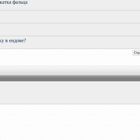
окатка фальца
у в ендове?
Стр