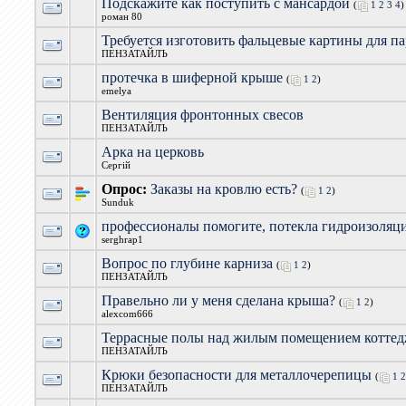
Подскажите как поступить с мансардой
(
1
2
3
4
)
роман 80
Требуется изготовить фальцевые картины для па
ПЕНЗАТАЙЛЪ
протечка в шиферной крыше
(
1
2
)
emelya
Вентиляция фронтонных свесов
ПЕНЗАТАЙЛЪ
Арка на церковь
Сергій
Опрос:
Заказы на кровлю есть?
(
1
2
)
Sunduk
профессионалы помогите, потекла гидроизоляц
serghrap1
Вопрос по глубине карниза
(
1
2
)
ПЕНЗАТАЙЛЪ
Правельно ли у меня сделана крыша?
(
1
2
)
alexcom666
Террасные полы над жилым помещением котте
ПЕНЗАТАЙЛЪ
Крюки безопасности для металлочерепицы
(
1
ПЕНЗАТАЙЛЪ