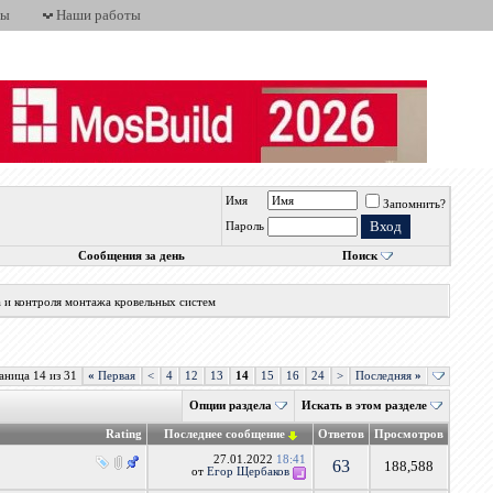
ты
Наши работы
Имя
Запомнить?
Пароль
Сообщения за день
Поиск
а и контроля монтажа кровельных систем
аница 14 из 31
«
Первая
<
4
12
13
14
15
16
24
>
Последняя
»
Опции раздела
Искать в этом разделе
Rating
Последнее сообщение
Ответов
Просмотров
27.01.2022
18:41
63
188,588
от
Егор Щербаков