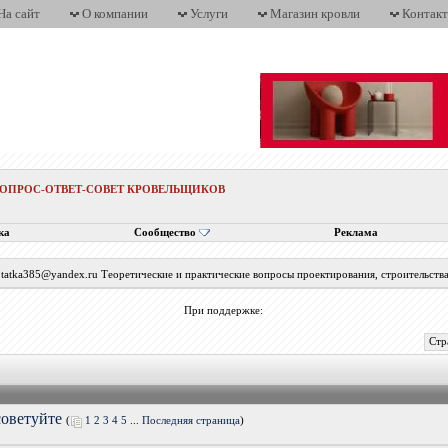
На сайт
О компании
Услуги
Магазин кровли
Контак
ВОПРОС-ОТВЕТ-СОВЕТ КРОВЕЛЬЩИКОВ
ка
Сообщество
Реклама
с tatka385@yandex.ru Теоретические и практические вопросы проектирования, строительств
При поддержке:
Стр
советуйте
(
1
2
3
4
5
...
Последняя страница
)