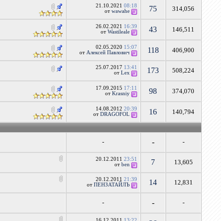
21.10.2021
08:18
75
314,056
от
wawahe
26.02.2021
16:39
43
146,511
от
Wastileale
02.05.2020
15:07
118
406,900
от
Алексей Павлович
25.07.2017
13:41
173
508,224
от
Lex
17.09.2015
17:11
98
374,070
от
Krasniy
14.08.2012
20:39
16
140,794
от
DRAGOFOL
-
-
-
20.12.2011
23:51
7
13,605
от
ben
20.12.2011
21:39
14
12,831
от
ПЕНЗАТАЙЛЪ
-
-
-
16.12.2011
13:22