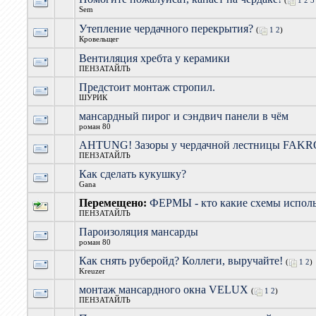
(
1
2
3
Sem
Утепление чердачного перекрытия?
(
1
2
)
Кровельщег
Вентиляция хребта у керамики
ПЕНЗАТАЙЛЪ
Предстоит монтаж стропил.
ШУРИК
мансардный пирог и сэндвич панели в чём
роман 80
AHTUNG! Зазоры у чердачной лестницы FAK
ПЕНЗАТАЙЛЪ
Как сделать кукушку?
Gana
Перемещено:
ФЕРМЫ - кто какие схемы исполь
ПЕНЗАТАЙЛЪ
Пароизоляция мансарды
роман 80
Как снять руберойд? Коллеги, выручайте!
(
1
2
)
Kreuzer
монтаж мансардного окна VELUX
(
1
2
)
ПЕНЗАТАЙЛЪ