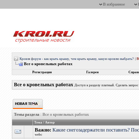
В избранное
Кровля форум - как крыть крышу, чем крыть крышу, какую кровлю выбрать?
|
Все о кровельных работах
Регистрация
Галерея
Справ
Все о кровельных работах
Доступ к разделу платный. Сделать запро
Темы раздела
: Все о кровельных работах
Тема
/
Автор
Важно:
Какие снегозадержатели поставить? По
webc