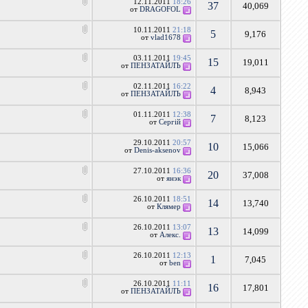
12.11.2011
18:26
37
40,069
от
DRAGOFOL
10.11.2011
21:18
5
9,176
от
vlad1678
03.11.2011
19:45
15
19,011
от
ПЕНЗАТАЙЛЪ
02.11.2011
16:22
4
8,943
от
ПЕНЗАТАЙЛЪ
01.11.2011
12:38
7
8,123
от
Сергій
29.10.2011
20:57
10
15,066
от
Denis-aksenov
27.10.2011
16:36
20
37,008
от
янэк
26.10.2011
18:51
14
13,740
от
Клямер
26.10.2011
13:07
13
14,099
от
Алекс.
26.10.2011
12:13
1
7,045
от
ben
26.10.2011
11:11
16
17,801
от
ПЕНЗАТАЙЛЪ