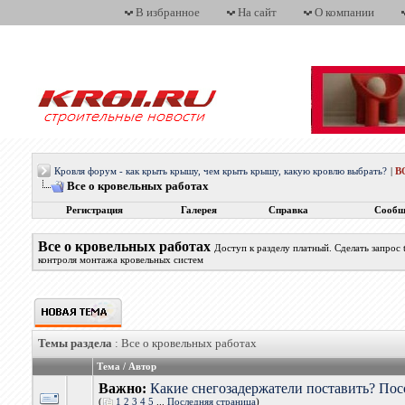
В избранное
На сайт
О компании
Кровля форум - как крыть крышу, чем крыть крышу, какую кровлю выбрать?
|
В
Все о кровельных работах
Регистрация
Галерея
Справка
Сообщ
Все о кровельных работах
Доступ к разделу платный. Сделать запрос
контроля монтажа кровельных систем
Темы раздела
: Все о кровельных работах
Тема
/
Автор
Важно:
Какие снегозадержатели поставить? Пос
(
1
2
3
4
5
...
Последняя страница
)