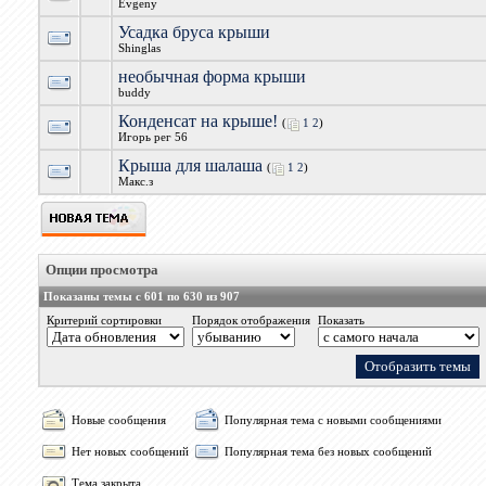
Evgeny
Усадка бруса крыши
Shinglas
необычная форма крыши
buddy
Конденсат на крыше!
(
1
2
)
Игорь рег 56
Крыша для шалаша
(
1
2
)
Макс.з
Опции просмотра
Показаны темы с 601 по 630 из 907
Критерий сортировки
Порядок отображения
Показать
Новые сообщения
Популярная тема с новыми сообщениями
Нет новых сообщений
Популярная тема без новых сообщений
Тема закрыта