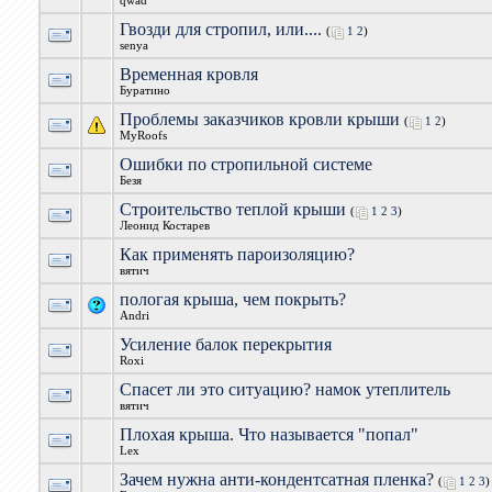
qwad
Гвозди для стропил, или....
(
1
2
)
senya
Временная кровля
Буратино
Проблемы заказчиков кровли крыши
(
1
2
)
MyRoofs
Ошибки по стропильной системе
Безя
Строительство теплой крыши
(
1
2
3
)
Леонид Костарев
Как применять пароизоляцию?
вятич
пологая крыша, чем покрыть?
Andri
Усиление балок перекрытия
Roxi
Спасет ли это ситуацию? намок утеплитель
вятич
Плохая крыша. Что называется "попал"
Lex
Зачем нужна анти-кондентсатная пленка?
(
1
2
3
)