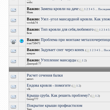
webc
Важно:
Замена кровли на даче
(
1
2
3
4
5
...
Последня
Маяк
Важно:
Узел -угол мансардной кровли. Как уло
vovhik74
Важно:
Тип кровли для себя,любимого
(
1
2
3
4
5
Безя
Важно:
Проблема при монтаже металлочерепиц
ivan758471
Важно:
Задувает снег через конек
(
1
2
3
4
5
...
Посл
камран
Важно:
Утепление мансарды
(
1
2
)
Дмитрий 77
Расчет сечения балки
вятич
Ендова кровля - помогите
(
1
2
)
vlk
Крыша сруба. Как решить проблему?
(
1
2
)
Georg777
Покрытие крыши профнастилом
Tasy