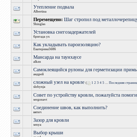
Утепление подвала
Albertina
Перемещено:
Шаг стропил под металлочерепиц
Shinglas
Установка снегозадержателей
бригада ух
Как укладывать пароизоляцию?
Екатерина5686
Мансарда на таунхаусе
alkzn
Самоклеящийся рулоны для герметизации прим
андрей
сложный узел на кровле
(
1
2
3
4
5
...
Последняя страни
slobynja
Совет по устройству кровли, пожалуйста помоги
sergonavt
Соединение швов, как выполнить?
вятич
Зазор для кровли
senya
Выбор крыши