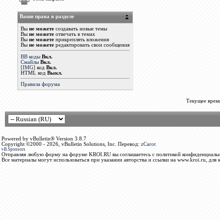
Ваши права в разделе
Вы
не можете
создавать новые темы
Вы
не можете
отвечать в темах
Вы
не можете
прикреплять вложения
Вы
не можете
редактировать свои сообщения
BB коды
Вкл.
Смайлы
Вкл.
[IMG]
код
Вкл.
HTML код
Выкл.
Правила форума
Текущее врем
Powered by vBulletin® Version 3.8.7
Copyright ©2000 - 2026, vBulletin Solutions, Inc. Перевод:
zCarot
vB.Sponsors
Отправляя любую форму на форуме KROI.RU вы соглашаетесь с политикой конфиденциальн
Все материалы могут использоваться при указании авторства и ссылки на www.kroi.ru, для 