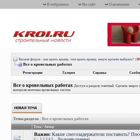
В избранное
На сайт
О компании
Кровля форум - как крыть крышу, чем крыть крышу, какую кровлю выбрать?
|
В
Все о кровельных работах
Регистрация
Галерея
Справка
Сообщ
Все о кровельных работах
Доступ к разделу платный. Сделать запрос
контроля монтажа кровельных систем
Темы раздела
: Все о кровельных работах
Тема
/
Автор
Важно:
Какие снегозадержатели поставить? Пос
(
1
2
3
4
5
...
Последняя страница
)