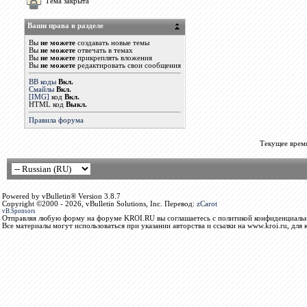
Тема закрыта
Ваши права в разделе
Вы
не можете
создавать новые темы
Вы
не можете
отвечать в темах
Вы
не можете
прикреплять вложения
Вы
не можете
редактировать свои сообщения
BB коды
Вкл.
Смайлы
Вкл.
[IMG]
код
Вкл.
HTML код
Выкл.
Правила форума
Текущее врем
Powered by vBulletin® Version 3.8.7
Copyright ©2000 - 2026, vBulletin Solutions, Inc. Перевод:
zCarot
vB.Sponsors
Отправляя любую форму на форуме KROI.RU вы соглашаетесь с политикой конфиденциальн
Все материалы могут использоваться при указании авторства и ссылки на www.kroi.ru, для 