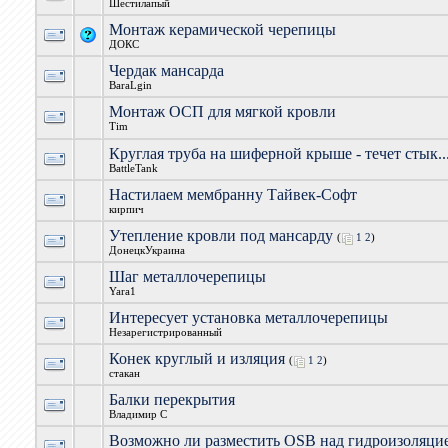
Шестилапый
Монтаж керамической черепицы
ДОКС
Чердак мансарда
BaraLgin
Монтаж ОСП для мягкой кровли
Tim
Круглая труба на шиферной крыше - течет стык..
BattleTank
Настилаем мембранну Тайвек-Софт
кирпич
Утепление кровли под мансарду
(
1
2
)
ДонецкУкраина
Шаг металлочерепицы
Yara1
Интересует установка металлочерепицы
Незарегистрированный
Конек круглый и изляция
(
1
2
)
стакан
Балки перекрытия
Владимир C
Возможно ли разместить OSB над гидроизоляци