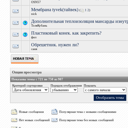
OSN57
Мембрана tyvek(тайвек)
(
1
2
)
nick
Дополнительная теплоизоляция мансарды изнут
ТоляКубань
Пластиковый конек. как закрепить?
фил
Обрешетник. нужен ли?
саня
Опции просмотра
Показаны темы с 721 по 750 из 907
Критерий сортировки
Порядок отображения
Показать
Новые сообщения
Популярная тема с новыми сообщениями
Нет новых сообщений
Популярная тема без новых сообщений