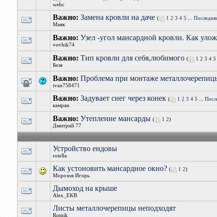
webc
Важно:
Замена кровли на даче
(
1
2
3
4
5
...
Последня
Маяк
Важно:
Узел -угол мансардной кровли. Как уло
vovhik74
Важно:
Тип кровли для себя,любимого
(
1
2
3
4
5
Безя
Важно:
Проблема при монтаже металлочерепиц
ivan758471
Важно:
Задувает снег через конек
(
1
2
3
4
5
...
Посл
камран
Важно:
Утепление мансарды
(
1
2
)
Дмитрий 77
Устройство ендовы
rotella
Как устоновить мансардное окно?
(
1
2
)
Морозов Игорь
Дымоход на крыше
Alex_EKB
Листы металлочерепицы неподходят
Romik