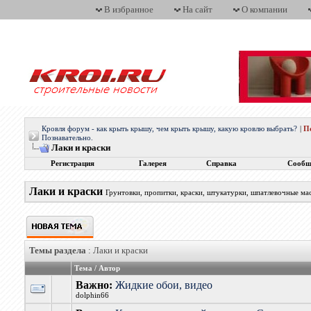
В избранное
На сайт
О компании
Кровля форум - как крыть крышу, чем крыть крышу, какую кровлю выбрать?
|
П
Познавательно.
Лаки и краски
Регистрация
Галерея
Справка
Сообщ
Лаки и краски
Грунтовки, пропитки, краски, штукатурки, шпатлевочные мас
Темы раздела
: Лаки и краски
Тема
/
Автор
Важно:
Жидкие обои, видео
dolphin66