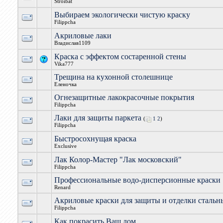
Stroibat
Выбираем экологически чистую краску
Filippcha
Акриловые лаки
Владислав1109
Краска с эффектом состаренной стены
Vika777
Трещина на кухонной столешнице
Еленочка
Огнезащитные лакокрасочные покрытия
Filippcha
Лаки для защиты паркета
(
1
2
)
Filippcha
Быстросохнущая краска
Exclusive
Лак Колор-Мастер "Лак московский"
Filippcha
Профессиональные водо-дисперсионные краски
Renard
Акриловые краски для защиты и отделки стальн
Filippcha
Как покрасить Ваш дом