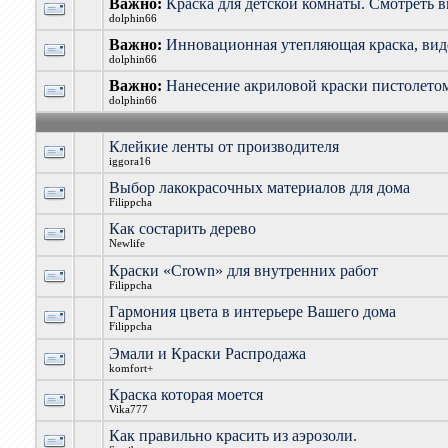
Важно:
Краска для детской комнаты. Смотреть 
dolphin66
Важно:
Инновационная утепляющая краска, вид
dolphin66
Важно:
Нанесение акриловой краски пистолетом
dolphin66
Клейкие ленты от производителя
iggora16
Выбор лакокрасочных материалов для дома
Filippcha
Как состарить дерево
Newlife
Краски «Crown» для внутренних работ
Filippcha
Гармония цвета в интерьере Вашего дома
Filippcha
Эмали и Краски Распродажа
komfort+
Краска которая моется
Vika777
Как правильно красить из аэрозоли.