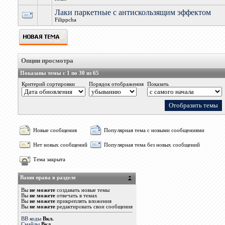
Лаки паркетные с антискользящим эффектом
Filippcha
Опции просмотра
Показаны темы с 1 по 30 из 65
Критерий сортировки
Порядок отображения
Показать
Новые сообщения
Популярная тема с новыми сообщениями
Нет новых сообщений
Популярная тема без новых сообщений
Тема закрыта
Ваши права в разделе
Вы
не можете
создавать новые темы
Вы
не можете
отвечать в темах
Вы
не можете
прикреплять вложения
Вы
не можете
редактировать свои сообщения
BB коды
Вкл.
Смайлы
Вкл.