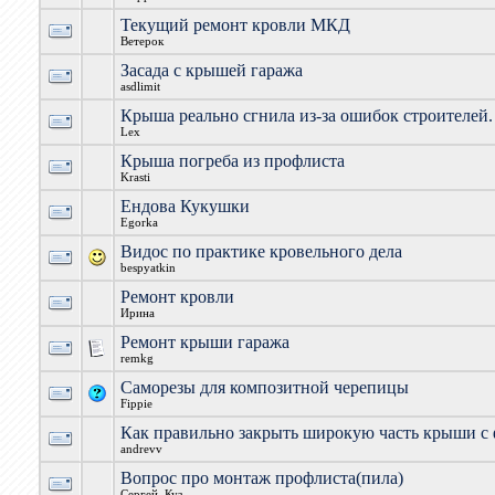
Текущий ремонт кровли МКД
Ветерок
Засада с крышей гаража
asdlimit
Крыша реально сгнила из-за ошибок строителей
Lex
Крыша погреба из профлиста
Krasti
Ендова Кукушки
Egorka
Видос по практике кровельного дела
bespyatkin
Ремонт кровли
Ирина
Ремонт крыши гаража
remkg
Саморезы для композитной черепицы
Fippie
Как правильно закрыть широкую часть крыши с
andrevv
Вопрос про монтаж профлиста(пила)
Сергей_Куз