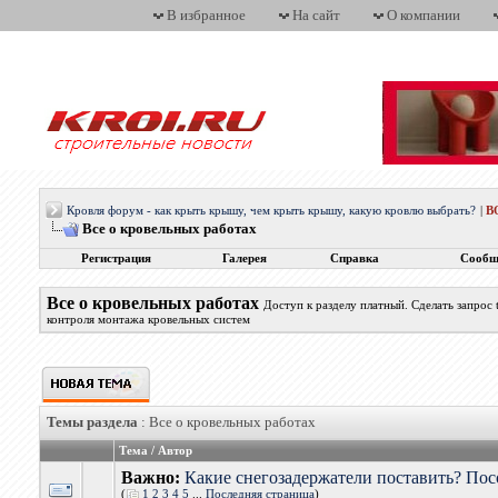
В избранное
На сайт
О компании
Кровля форум - как крыть крышу, чем крыть крышу, какую кровлю выбрать?
|
В
Все о кровельных работах
Регистрация
Галерея
Справка
Сообщ
Все о кровельных работах
Доступ к разделу платный. Сделать запрос
контроля монтажа кровельных систем
Темы раздела
: Все о кровельных работах
Тема
/
Автор
Важно:
Какие снегозадержатели поставить? Пос
(
1
2
3
4
5
...
Последняя страница
)