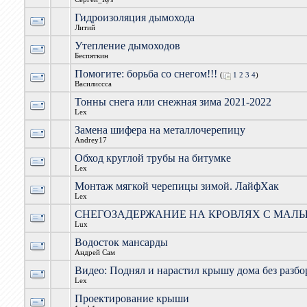
Гидроизоляция дымохода
Литий
Утепление дымоходов
Беспяткин
Помогите: борьба со снегом!!!
(
1
2
3
4
)
Василиссса
Тонны снега или снежная зима 2021-2022
Lex
Замена шифера на металлочерепицу
Andrey17
Обход круглой трубы на битумке
Lex
Монтаж мягкой черепицы зимой. ЛайфХак
Lex
СНЕГОЗАДЕРЖАНИЕ НА КРОВЛЯХ С МАЛ
Lux
Водосток мансарды
Андрей Сам
Видео: Поднял и нарастил крышу дома без разбо
Lex
Проектирование крыши