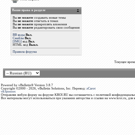
Ваши права в разделе
Вы
не можете
создавать новые темы
Вы
не можете
отвечать в темах
Вы
не можете
прикреплять вложения
Вы
не можете
редактировать свои сообщения
BB коды
Вкл.
Смайлы
Вкл.
[IMG]
код
Вкл.
HTML код
Выкл.
Правила форума
Текущее врем
Powered by vBulletin® Version 3.8.7
Copyright ©2000 - 2026, vBulletin Solutions, Inc. Перевод:
zCarot
vB.Sponsors
Отправляя любую форму на форуме KROI.RU вы соглашаетесь с политикой конфиденциальн
Все материалы могут использоваться при указании авторства и ссылки на www.kroi.ru, для 