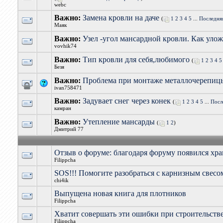
webc
Важно:
Замена кровли на даче
(
1
2
3
4
5
...
Последня
Маяк
Важно:
Узел -угол мансардной кровли. Как уло
vovhik74
Важно:
Тип кровли для себя,любимого
(
1
2
3
4
5
Безя
Важно:
Проблема при монтаже металлочерепиц
ivan758471
Важно:
Задувает снег через конек
(
1
2
3
4
5
...
Посл
камран
Важно:
Утепление мансарды
(
1
2
)
Дмитрий 77
Отзыв о форуме: благодаря форуму появился хр
Filippcha
SOS!!! Помогите разобраться с карнизным свесом
chi4ik
Выпущена новая книга для плотников
Filippcha
Хватит совершать эти ошибки при строительстве
Filippcha