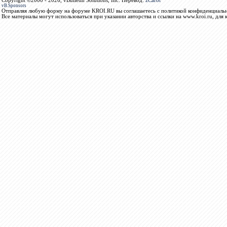
Copyright ©2000 - 2026, vBulletin Solutions, Inc. Перевод:
zCarot
vB.Sponsors
Отправляя любую форму на форуме KROI.RU вы соглашаетесь с политикой конфиденциальн
Все материалы могут использоваться при указании авторства и ссылки на www.kroi.ru, для 