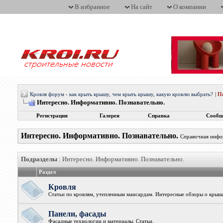
В избранное
На сайт
О компании
Кровля форум - как крыть крышу, чем крыть крышу, какую кровлю выбрать?
|
П
Интересно. Информативно. Познавательно.
Регистрация
Галерея
Справка
Сообщ
Интересно. Информативно. Познавательно.
Справочная инфор
Подразделы
: Интересно. Информативно. Познавательно.
Раздел
Кровля
Статьи по кровлям, утепленным мансардам. Интересные обзоры о крыш
Панели, фасады
Фасадные технологии и материалы. Статьи.