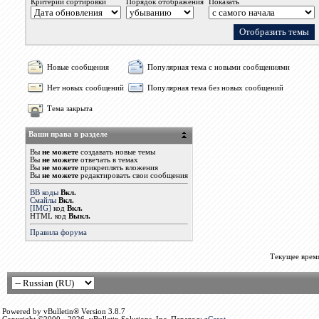
Критерий сортировки
Порядок отображения
Показать
Новые сообщения
Популярная тема с новыми сообщениями
Нет новых сообщений
Популярная тема без новых сообщений
Тема закрыта
Ваши права в разделе
Вы
не можете
создавать новые темы
Вы
не можете
отвечать в темах
Вы
не можете
прикреплять вложения
Вы
не можете
редактировать свои сообщения
BB коды
Вкл.
Смайлы
Вкл.
[IMG]
код
Вкл.
HTML код
Выкл.
Правила форума
Текущее врем
Powered by vBulletin® Version 3.8.7