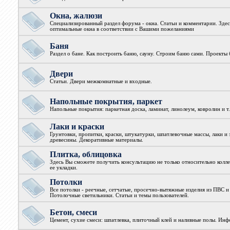
Окна, жалюзи
Специализированный раздел форума - окна. Статьи и комментарии. Зде
оптимальные окна в соответствии с Вашими пожеланиями
Баня
Раздел о бане. Как построить баню, сауну. Строим баню сами. Проекты 
Двери
Статьи. Двери межкомнатные и входные.
Напольные покрытия, паркет
Напольные покрытия: паркетная доска, ламинат, линолеум, ковролин и т.
Лаки и краски
Грунтовки, пропитки, краски, штукатурки, шпатлевочные массы, лаки и 
древесины. Декоративные материалы.
Плитка, облицовка
Здесь Вы сможете получить консультацию не только относительно колле
ее укладки.
Потолки
Все потолки - реечные, сетчатые, просечно-вытяжные изделия из ПВС и
Потолочные светильники. Статьи и темы пользователей.
Бетон, смеси
Цемент, сухие смеси: шпатлевка, плиточный клей и наливные полы. Ин