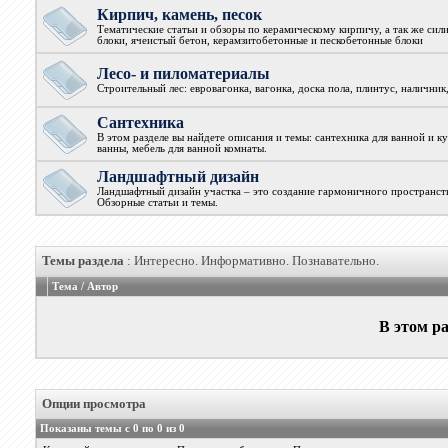
Кирпич, камень, песок
Тематические статьи и обзоры по керамическому кирпичу, а так же сил
блоки, ячеистый бетон, керамзитобетонные и пескобетонные блоки
Лесо- и пиломатериалы
Строительный лес: евровагонка, вагонка, доска пола, плинтус, наличник
Сантехника
В этом разделе вы найдете описания и темы: сантехника для ванной и к
ванны, мебель для ванной комнаты.
Ландшафтный дизайн
Ландшафтный дизайн участка – это создание гармоничного пространств
Обзорные статьи и темы.
Темы раздела
: Интересно. Информативно. Познавательно.
Тема
/
Автор
В этом ра
Опции просмотра
Показаны темы с 0 по 0 из 0