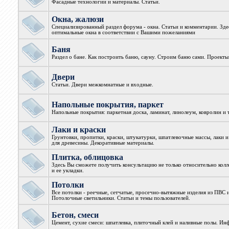
Фасадные технологии и материалы. Статьи.
Окна, жалюзи
Специализированный раздел форума - окна. Статьи и комментарии. Зд
оптимальные окна в соответствии с Вашими пожеланиями
Баня
Раздел о бане. Как построить баню, сауну. Строим баню сами. Проекты
Двери
Статьи. Двери межкомнатные и входные.
Напольные покрытия, паркет
Напольные покрытия: паркетная доска, ламинат, линолеум, ковролин и т
Лаки и краски
Грунтовки, пропитки, краски, штукатурки, шпатлевочные массы, лаки и
для древесины. Декоративные материалы.
Плитка, облицовка
Здесь Вы сможете получить консультацию не только относительно колл
и ее укладки.
Потолки
Все потолки - реечные, сетчатые, просечно-вытяжные изделия из ПВС 
Потолочные светильники. Статьи и темы пользователей.
Бетон, смеси
Цемент, сухие смеси: шпатлевка, плиточный клей и наливные полы. Ин