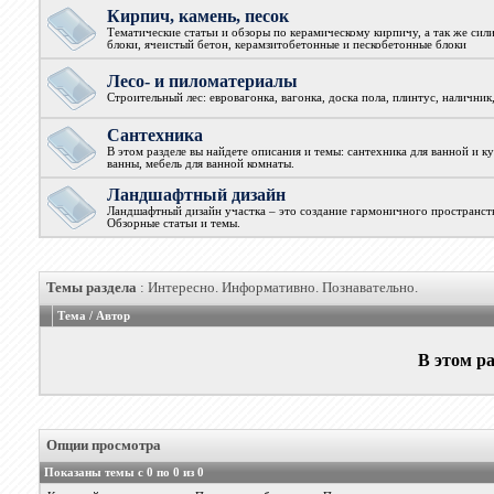
Кирпич, камень, песок
Тематические статьи и обзоры по керамическому кирпичу, а так же сил
блоки, ячеистый бетон, керамзитобетонные и пескобетонные блоки
Лесо- и пиломатериалы
Строительный лес: евровагонка, вагонка, доска пола, плинтус, наличник
Сантехника
В этом разделе вы найдете описания и темы: сантехника для ванной и к
ванны, мебель для ванной комнаты.
Ландшафтный дизайн
Ландшафтный дизайн участка – это создание гармоничного пространств
Обзорные статьи и темы.
Темы раздела
: Интересно. Информативно. Познавательно.
Тема
/
Автор
В этом ра
Опции просмотра
Показаны темы с 0 по 0 из 0