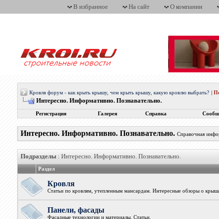
В избранное
На сайт
О компании
Кровля форум - как крыть крышу, чем крыть крышу, какую кровлю выбрать?
|
П
Интересно. Информативно. Познавательно.
Регистрация
Галерея
Справка
Сообщ
Интересно. Информативно. Познавательно.
Справочная инфор
Подразделы
: Интересно. Информативно. Познавательно.
Раздел
Кровля
Статьи по кровлям, утепленным мансардам. Интересные обзоры о крыш
Панели, фасады
Фасадные технологии и материалы. Статьи.