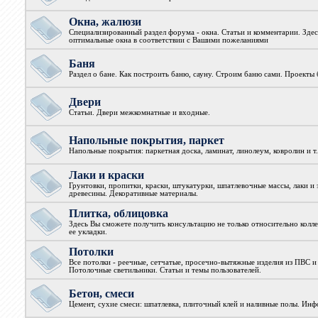
Окна, жалюзи
Специализированный раздел форума - окна. Статьи и комментарии. Зде
оптимальные окна в соответствии с Вашими пожеланиями
Баня
Раздел о бане. Как построить баню, сауну. Строим баню сами. Проекты 
Двери
Статьи. Двери межкомнатные и входные.
Напольные покрытия, паркет
Напольные покрытия: паркетная доска, ламинат, линолеум, ковролин и т.
Лаки и краски
Грунтовки, пропитки, краски, штукатурки, шпатлевочные массы, лаки и 
древесины. Декоративные материалы.
Плитка, облицовка
Здесь Вы сможете получить консультацию не только относительно колле
ее укладки.
Потолки
Все потолки - реечные, сетчатые, просечно-вытяжные изделия из ПВС и
Потолочные светильники. Статьи и темы пользователей.
Бетон, смеси
Цемент, сухие смеси: шпатлевка, плиточный клей и наливные полы. Ин