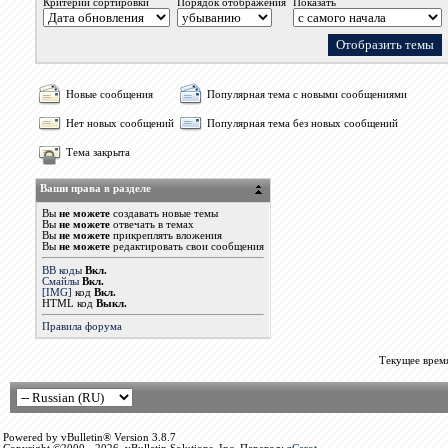
Критерий сортировки
Порядок отображения
Показать
Новые сообщения
Популярная тема с новыми сообщениями
Нет новых сообщений
Популярная тема без новых сообщений
Тема закрыта
Ваши права в разделе
Вы
не можете
создавать новые темы
Вы
не можете
отвечать в темах
Вы
не можете
прикреплять вложения
Вы
не можете
редактировать свои сообщения
BB коды
Вкл.
Смайлы
Вкл.
[IMG]
код
Вкл.
HTML код
Выкл.
Правила форума
Текущее врем
Powered by vBulletin® Version 3.8.7