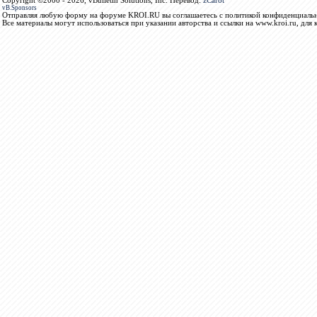
Copyright ©2000 - 2026, vBulletin Solutions, Inc. Перевод:
zCarot
vB.Sponsors
Отправляя любую форму на форуме KROI.RU вы соглашаетесь с политикой конфиденциальн
Все материалы могут использоваться при указании авторства и ссылки на www.kroi.ru, для 