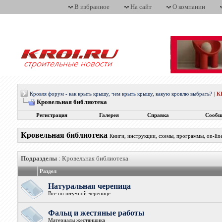
В избранное
На сайт
О компании
Кровля форум - как крыть крышу, чем крыть крышу, какую кровлю выбрать?
|
К
Кровельная библиотека
Регистрация
Галерея
Справка
Сообщ
Кровельная библиотека
Книги, инструкции, схемы, программы, on-line
Подразделы
: Кровельная библиотека
Раздел
Натуральная черепица
Все по штучной черепице
Фальц и жестяные работы
Материалы жестянщика