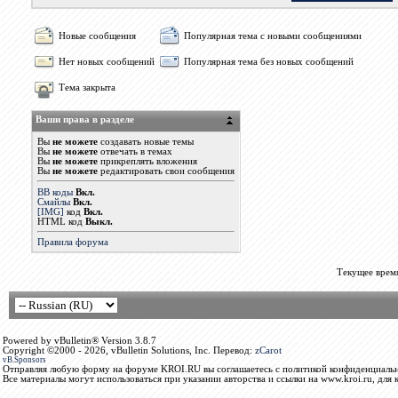
Новые сообщения
Популярная тема с новыми сообщениями
Нет новых сообщений
Популярная тема без новых сообщений
Тема закрыта
Ваши права в разделе
Вы
не можете
создавать новые темы
Вы
не можете
отвечать в темах
Вы
не можете
прикреплять вложения
Вы
не можете
редактировать свои сообщения
BB коды
Вкл.
Смайлы
Вкл.
[IMG]
код
Вкл.
HTML код
Выкл.
Правила форума
Текущее врем
Powered by vBulletin® Version 3.8.7
Copyright ©2000 - 2026, vBulletin Solutions, Inc. Перевод:
zCarot
vB.Sponsors
Отправляя любую форму на форуме KROI.RU вы соглашаетесь с политикой конфиденциальн
Все материалы могут использоваться при указании авторства и ссылки на www.kroi.ru, для 