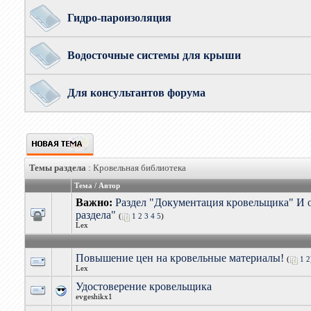
Гидро-пароизоляция
Водосточные системы для крыши
Для консультантов форума
Темы раздела
: Кровельная библиотека
Тема
/
Автор
Важно:
Раздел "Документация кровельщика" И 
раздела"
(
1
2
3
4
5
)
Lex
Повышение цен на кровельные материалы!
(
1
2
Lex
Удостоверение кровельщика
evgeshikx1