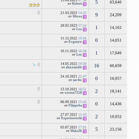
13.06.2023
07:58
5
63,646
от
Hubert
21.03.2023
14:35
9
24,209
от
Mixxa
28.02.2023
17:54
1
14,162
от
Lex
11.12.2022
19:56
0
14,051
от
Evgenytr
10.11.2022
16:58
1
17,049
от
Lex
14.05.2022
19:30
16
60,659
от
alexxanddr
24.10.2021
22:47
0
16,057
от
sav4ic
13.10.2021
16:51
2
18,141
от
wirona7218
06.09.2021
15:43
0
14,436
от
Filippcha
27.07.2021
11:43
2
16,052
от
Expertmonolit
05.07.2021
17:01
5
23,156
от
Maks26