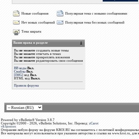
Новые сообщения
Популярная тема с новыми сообщениями
Нет новых сообщений
Популярная тема без новых сообщений
Тема закрыта
Ваши права в разделе
Вы
не можете
создавать новые темы
Вы
не можете
отвечать в темах
Вы
не можете
прикреплять вложения
Вы
не можете
редактировать свои сообщения
BB коды
Вкл.
Смайлы
Вкл.
[IMG]
код
Вкл.
HTML код
Выкл.
Правила форума
Powered by vBulletin® Version 3.8.7
Copyright ©2000 - 2026, vBulletin Solutions, Inc. Перевод:
zCarot
vB.Sponsors
Отправляя любую форму на форуме KROI.RU вы соглашаетесь с политикой конфиденциальн
Все материалы могут использоваться при указании авторства и ссылки на www.kroi.ru, для 