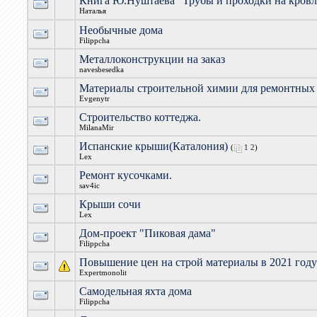
Книга Ю.Нуштаева "Трубы и проходки на кровл
Наталья
Необычные дома
Filippcha
Металлоконструкции на заказ
navesbesedka
Материалы строительной химии для ремонтных
Evgenytr
Строительство коттеджа.
MilanaMir
Испанские крыши(Каталония)
(
1
2
)
Lex
Ремонт кусочками.
sav4ic
Крыши сочи
Lex
Дом-проект "Пиковая дама"
Filippcha
Повышение цен на строй материалы в 2021 год
Expertmonolit
Самодельная яхта дома
Filippcha