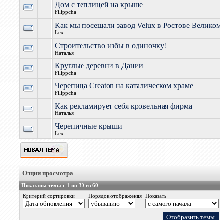
Дом с теплицей на крыше
Filippcha
Как мы посещали завод Velux в Ростове Велико
Lex
Строительство избы в одиночку!
Наталья
Круглые деревни в Дании
Filippcha
Черепица Creaton на каталическом храме
Filippcha
Как рекламирует себя кровельная фирма
Наталья
Черепичные крыши
Lex
Опции просмотра
Показаны темы с 1 по 30 из 60
Критерий сортировки
Порядок отображения
Показать