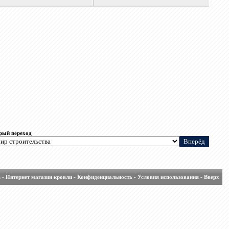
рый переход
ь
-
Интернет магазин кровли
-
Конфиденциальность
-
Условия использования
-
Вверх