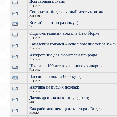
Дом своими руками
Filippcha
Современный деревянный мост - монтаж
Filippcha
Все забивают по разному :)
Lex
Ощеломительный вокзал в Нью-Йорке
Filippcha
Канадский колодец - использование тепла земли
Filippcha
Изобретение для любителей природы
Filippcha
Школа из 100-летних японских кипарисов
Filippcha
Пассивный дом за 90 секунд
Filippcha
Избушка на курьих ножкаж
Filippcha
Даешь дракона на крышу!
(
1
2
3
)
Lex
Как работают немецкие мастера - Видео
Наталья