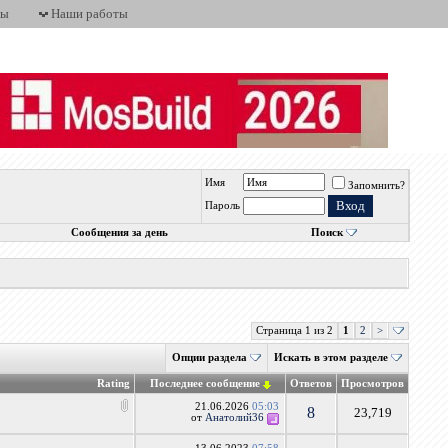
ты
Наши работы
Имя
Запомнить?
Пароль
Сообщения за день
Поиск
Страница 1 из 2
1
2
>
Опции раздела
Искать в этом разделе
Rating
Последнее сообщение
Ответов
Просмотров
21.06.2026
05:03
8
23,719
от
Анатолий36