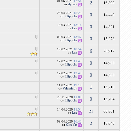
01.06.2021
12:54
2
16,890
от
dytsvit
23.04.2021
15:29
0
14,449
от
Filippcha
15.03.2021
13:14
0
14,821
от
Lex
09.03.2021
13:47
0
15,278
от
Filippcha
19.02.2021
10:54
6
28,912
от
Lex
17.02.2021
11:43
0
14,980
от
Filippcha
12.02.2021
12:49
0
14,530
от
Filippcha
11.02.2021
19:10
1
15,210
от
Valentinov
25.11.2020
11:00
0
15,704
от
Filippcha
14.04.2020
11:54
21
60,861
от
Lex
09.04.2020
16:43
2
18,640
от
OlegVas