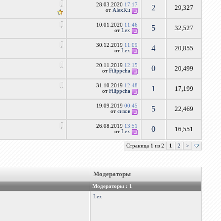
28.03.2020
17:17
2
29,327
от
AlexKit
10.01.2020
11:46
5
32,527
от
Lex
30.12.2019
11:09
4
20,855
от
Lex
20.11.2019
12:15
0
20,499
от
Filippcha
31.10.2019
12:48
1
17,199
от
Filippcha
19.09.2019
00:45
5
22,469
от
сизов
26.08.2019
13:51
0
16,551
от
Lex
Страница 1 из 2
1
2
>
Модераторы
Модераторы : 1
Lex