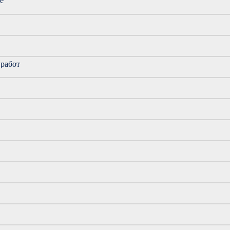
е"
 работ
у