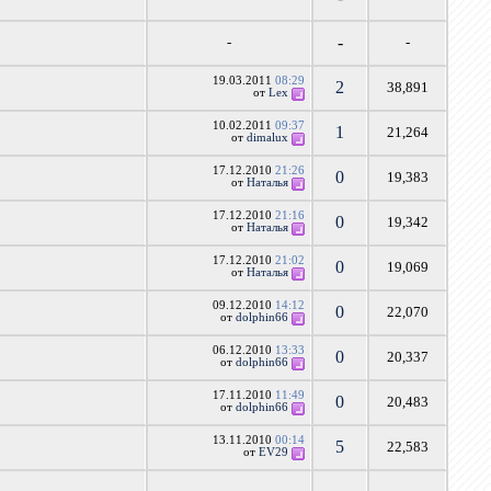
-
-
-
19.03.2011
08:29
2
38,891
от
Lex
10.02.2011
09:37
1
21,264
от
dimalux
17.12.2010
21:26
0
19,383
от
Наталья
17.12.2010
21:16
0
19,342
от
Наталья
17.12.2010
21:02
0
19,069
от
Наталья
09.12.2010
14:12
0
22,070
от
dolphin66
06.12.2010
13:33
0
20,337
от
dolphin66
17.11.2010
11:49
0
20,483
от
dolphin66
13.11.2010
00:14
5
22,583
от
EV29