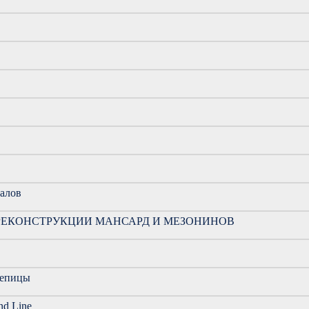
иалов
РЕКОНСТРУКЦИИ МАНСАРД И МЕЗОНИНОВ
репицы
nd Line