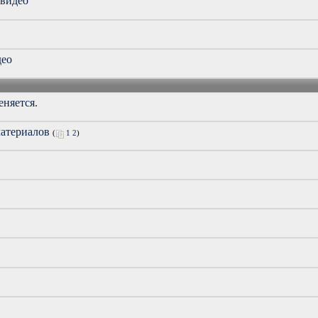
 видео
део
еняется.
материалов
(
1
2
)
.