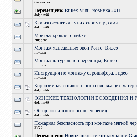
Оксаночка
Перемещено:
Ruflex Mint - новинка 2011
dolphin66
Как изготовить дымник своими руками
dolphin66
Монтаж кровли, ошибки.
Filippcha
Монтаж мансардных окон Ротто, Видео
Наталья
Монтаж натуральной черепицы, Видео
Наталья
Инструкция по монтажу еврошифера, видео
Наталья
Коррозийная стойкость цинксодержащих матер
dolphin66
ФИНСКИЕ ТЕХНОЛОГИИ ВОЗВЕДЕНИЯ И 
dolphin66
Обзор российского рынка черепицы
dolphin66
Пожарная безопасность при монтаже мягкой че
EV29
Перемещено:
Новое покрытие от компании Gra