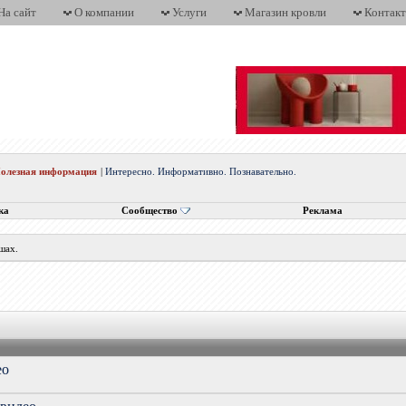
На сайт
О компании
Услуги
Магазин кровли
Контак
олезная информация
|
Интересно. Информативно. Познавательно.
ка
Сообщество
Реклама
шах.
ео