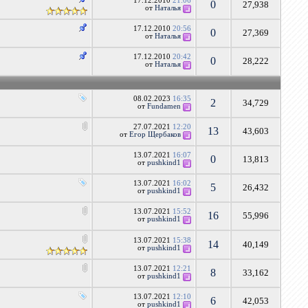
17.12.2010
21:06
0
27,938
от
Наталья
17.12.2010
20:56
0
27,369
от
Наталья
17.12.2010
20:42
0
28,222
от
Наталья
08.02.2023
16:35
2
34,729
от
Fundamen
27.07.2021
12:20
13
43,603
от
Егор Щербаков
13.07.2021
16:07
0
13,813
от
pushkind1
13.07.2021
16:02
5
26,432
от
pushkind1
13.07.2021
15:52
16
55,996
от
pushkind1
13.07.2021
15:38
14
40,149
от
pushkind1
13.07.2021
12:21
8
33,162
от
pushkind1
13.07.2021
12:10
6
42,053
от
pushkind1