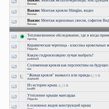
Важно:
Монтаж металлочерепицы. Инструкция
Наталья
Важно:
Монтаж кровли Shinglas, видео
Наталья
Важно:
Монтаж корнизных свесов, софитов Ви
Наталья
Тепловизионное обследование, где и когда прим
rtgeolog
Керамическая черепица - классика кровельных 
Filippcha
Какую гидроизоляцию лучше выбрать?
pushkind1
Соломенная кровля как перспектива на будущее
tina
"Живая кровля" вымысел или правда
(
1
2
)
dolphin66
Из истории крыш.
(
1
2
)
berd80
Утепление крыши мансарды
Filippcha
6 основных видов конструкций крыш
Злата