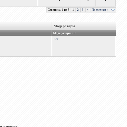
-
-
-
Страница 1 из 5
1
2
3
>
Последняя
»
Модераторы
Модераторы : 1
Lex
рый переход