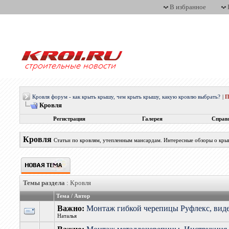
В избранное
Кровля форум - как крыть крышу, чем крыть крышу, какую кровлю выбрать?
|
П
Кровля
Регистрация
Галерея
Справ
Кровля
Статьи по кровлям, утепленным мансардам. Интересные обзоры о кры
Темы раздела
: Кровля
Тема
/
Автор
Важно:
Монтаж гибкой черепицы Руфлекс, вид
Наталья