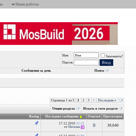
ты
Наши работы
Имя
Запомнить?
Пароль
Сообщения за день
Поиск
Страница 1 из 5
1
2
3
>
Последняя
»
Опции раздела
Искать в этом разделе
Rating
Последнее сообщение
Ответов
Просмотров
17.12.2010
21:21
0
39,040
от
Наталья