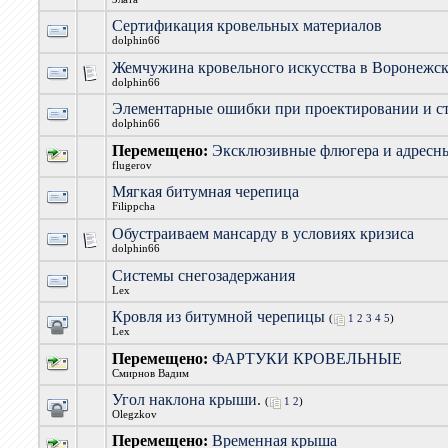
Сертификация кровельных материалов
dolphin66
Жемчужина кровельного искусства в Воронежск
dolphin66
Элементарные ошибки при проектировании и ст
dolphin66
Перемещено:
Эксклюзивные флюгера и адресны
flugerov
Мягкая битумная черепица
Filippcha
Обустраиваем мансарду в условиях кризиса
dolphin66
Системы снегозадержания
Lex
Кровля из битумной черепицы
(
1
2
3
4
5
)
Lex
Перемещено:
ФАРТУКИ КРОВЕЛЬНЫЕ
Смирнов Вадим
Угол наклона крыши.
(
1
2
)
Olegzkov
Перемещено:
Временная крыша