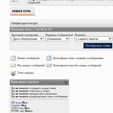
dolphin66
Опции просмотра
Показаны темы с 1 по 30 из 123
Критерий сортировки
Порядок отображения
Показать
Новые сообщения
Популярная тема с новыми сообщениями
Нет новых сообщений
Популярная тема без новых сообщений
Тема закрыта
Ваши права в разделе
Вы
не можете
создавать новые темы
Вы
не можете
отвечать в темах
Вы
не можете
прикреплять вложения
Вы
не можете
редактировать свои сообщения
BB коды
Вкл.
Смайлы
Вкл.
[IMG]
код
Вкл.
HTML код
Выкл.