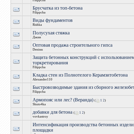
Filippcha
Брусчатка из топ-бетона
Filippcha
Виды фундаментов
Rishka
Полусухая стяжка
Джин
Оптовая продажа строительного гипса
Denisss
Защита бетонных конструкций с использование
торкретирования
Filippcha
Кладка стен из Полнотелого Керамзитобетона
Alexander110
Быстровозводимые здания из сборного железобе
Filippcha
Армопояс или лес? (Веранда)
(
1
2
)
Shuto4ka
добавки для бетона
(
1
2
)
vovkastroy
Интенсификация производства бетонных издели
площадки