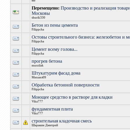
stb
Перемещено:
Производство и реализация товар
Московы
shurik330
Бетон из пены цемента
Filippcha
Остовы строительного бизнеса: железобетон и м
Filippcha
Цемент всему голова...
Filippcha
прогрев бетона
murzilak
Штукатурим фасад дома
Михаил09
Обработка бетонной поверхности
Filippcha
Моющее средство в растворе для кладки
Vika777
фундаментная плита
Vika777
строительная кладочная смесь
Шаракин Дмитрий