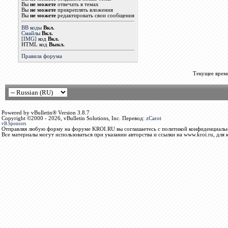
Вы
не можете
отвечать в темах
Вы
не можете
прикреплять вложения
Вы
не можете
редактировать свои сообщения
BB коды
Вкл.
Смайлы
Вкл.
[IMG]
код
Вкл.
HTML код
Выкл.
Правила форума
Текущее врем
Powered by vBulletin® Version 3.8.7
Copyright ©2000 - 2026, vBulletin Solutions, Inc. Перевод:
zCarot
vB.Sponsors
Отправляя любую форму на форуме KROI.RU вы соглашаетесь с политикой конфиденциальн
Все материалы могут использоваться при указании авторства и ссылки на www.kroi.ru, для 