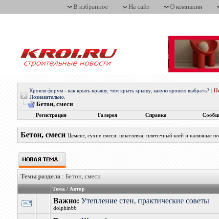
В избранное
На сайт
О компании
Кровля форум - как крыть крышу, чем крыть крышу, какую кровлю выбрать?
|
П
Познавательно.
Бетон, смеси
Регистрация
Галерея
Справка
Сообщ
Бетон, смеси
Цемент, сухие смеси: шпатлевка, плиточный клей и наливные п
Темы раздела
: Бетон, смеси
Тема
/
Автор
Важно:
Утепление стен, практические советы
dolphin66