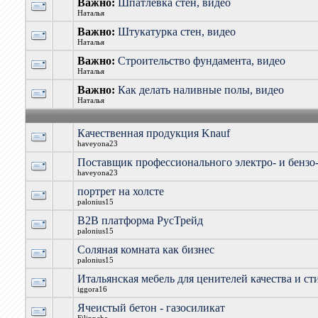
Важно:
Шпатлёвка стен, видео
Наталья
Важно:
Штукатурка стен, видео
Наталья
Важно:
Строительство фундамента, видео
Наталья
Важно:
Как делать наливные полы, видео
Наталья
Качественная продукция Knauf
haveyona23
Поставщик профессионального электро- и бензо
haveyona23
портрет на холсте
palonius15
B2B платформа РусТрейд
palonius15
Cоляная комната как бизнес
palonius15
Итальянская мебель для ценителей качества и ст
iggora16
Ячеистый бетон - газосиликат