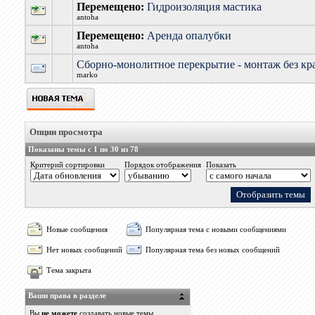
Перемещено:
Гидроизоляция мастика
antoha
Перемещено:
Аренда опалубки
antoha
Сборно-монолитное перекрытие - монтаж без кра
marko
Опции просмотра
Показаны темы с 1 по 30 из 78
Критерий сортировки
Порядок отображения
Показать
Новые сообщения
Популярная тема с новыми сообщениями
Нет новых сообщений
Популярная тема без новых сообщений
Тема закрыта
Ваши права в разделе
Вы
не можете
создавать новые темы