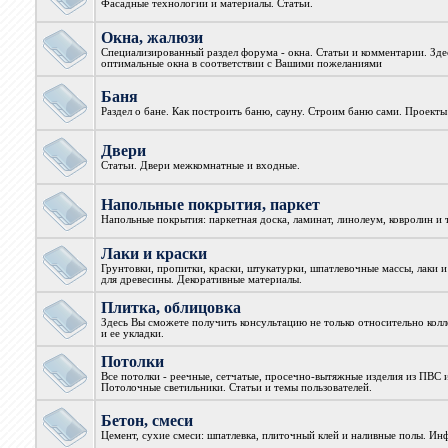
Фасадные технологии и материалы. Статьи.
Окна, жалюзи
Специализированный раздел форума - окна. Статьи и комментарии. Зд
оптимальные окна в соответствии с Вашими пожеланиями
Баня
Раздел о бане. Как построить баню, сауну. Строим баню сами. Проекты
Двери
Статьи. Двери межкомнатные и входные.
Напольные покрытия, паркет
Напольные покрытия: паркетная доска, ламинат, линолеум, ковролин и т
Лаки и краски
Грунтовки, пропитки, краски, штукатурки, шпатлевочные массы, лаки и
для древесины. Декоративные материалы.
Плитка, облицовка
Здесь Вы сможете получить консультацию не только относительно колл
и ее укладки.
Потолки
Все потолки - реечные, сетчатые, просечно-вытяжные изделия из ПВС 
Потолочные светильники. Статьи и темы пользователей.
Бетон, смеси
Цемент, сухие смеси: шпатлевка, плиточный клей и наливные полы. Ин