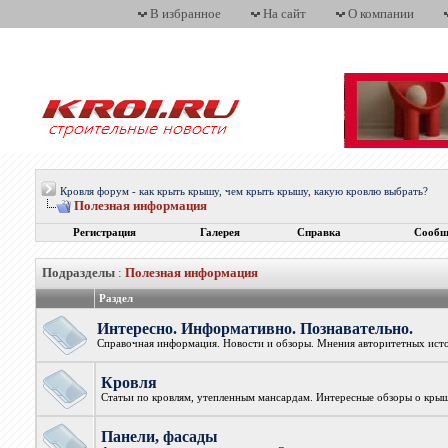
В избранное
На сайт
О компании
Кровля форум - как крыть крышу, чем крыть крышу, какую кровлю выбрать?
Полезная информация
Регистрация
Галерея
Справка
Сообщ
Подразделы
:
Полезная информация
Раздел
Интересно. Информативно. Познавательно.
Справочная информация. Новости и обзоры. Мнения авторитетных исто
Кровля
Статьи по кровлям, утепленным мансардам. Интересные обзоры о крыш
Панели, фасады