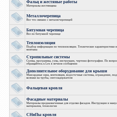
Фальц и жестяные работы
Материалы жестянщика
Металлочерепица
Все что связано с металлочерепицей
Битумная черепица
Все по битумной черепице
Теплоизоляция
Подбор информации по теплоизоляции. Технические характеристики и
монтажа
Стропильные системы
Схемы, программы, узлы, инструкции, чертежи фотографии. По вопро
обращайтесь к Lex в личном сообщении
Дополнительное оборудование для крыши
Мансардные окна, вентиляция, водосточные системы, ограждение, под
колпаки на трубы, снегозадержатели
Фальцевая кровля
Фасадные материалы
Материалы предназначенные для отделки фасадов. Инструкции и ман
материалов, технологии
СНиПы кровля