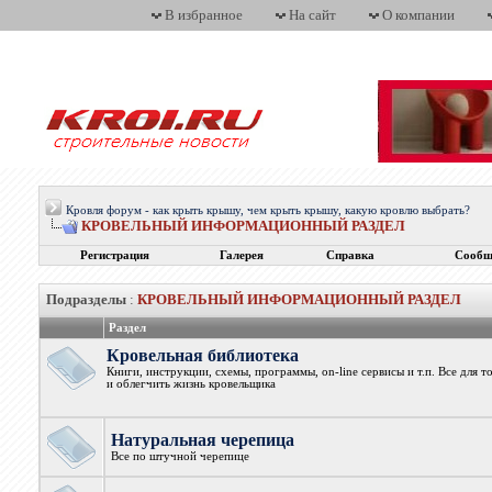
В избранное
На сайт
О компании
Кровля форум - как крыть крышу, чем крыть крышу, какую кровлю выбрать?
КРОВЕЛЬНЫЙ ИНФОРМАЦИОННЫЙ РАЗДЕЛ
Регистрация
Галерея
Справка
Сообщ
Подразделы
:
КРОВЕЛЬНЫЙ ИНФОРМАЦИОННЫЙ РАЗДЕЛ
Раздел
Кровельная библиотека
Книги, инструкции, схемы, программы, on-line сервисы и т.п. Все для 
и облегчить жизнь кровельщика
Натуральная черепица
Все по штучной черепице