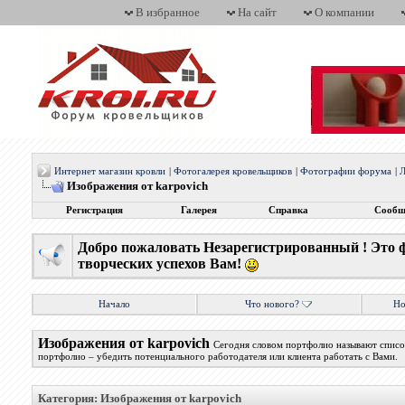
В избранное
На сайт
О компании
Интернет магазин кровли
|
Фотогалерея кровельщиков
|
Фотографии форума
|
Л
Изображения от karpovich
Регистрация
Галерея
Справка
Сообщ
Добро пожаловать Незарегистрированный ! Это 
творческих успехов Вам!
Начало
Что нового?
Но
Изображения от karpovich
Сегодня словом портфолио называют список
портфолио – убедить потенциального работодателя или клиента работать с Вами.
Категория: Изображения от karpovich