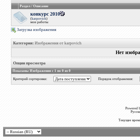
Раздел / Описание
конкурс 2010
(
karpovich
)
мои работы
Загрузка изображения
Категория:
Изображения от karpovich
Нет изобр
Опции просмотра
Показаны Изображения с 1 по 0 из 0
Критерий сортировки:
Порядок отображения:
Powered b
Русск
Текущее врем