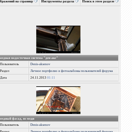
ображений на страницу
Инструменты раздела
Поиск в этом разделе
медная водосточная система "ден акс"
Пользователь
Denis-aksenov
Раздел
Личное портфолио и фотоальбомы пользователей форума
Дата
24.11.2013
01:11
медный фасад, из меди
Пользователь
Denis-aksenov
Раздел
Личное портфолио и фотоальбомы пользователей форума