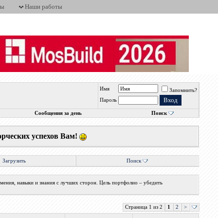
ты
Наши работы
Имя
Запомнить?
Пароль
Сообщения за день
Поиск
орческих успехов Вам!
Загрузить
Поиск
мения, навыки и знания с лучших сторон. Цель портфолио – убедить
Страница 1 из 2
1
2
>