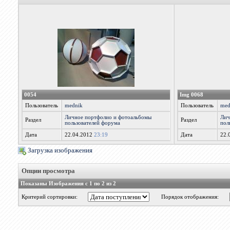
0054
Img 0068
Пользователь
mednik
Пользователь
med
Личное портфолио и фотоальбомы
Лич
Раздел
Раздел
пользователей форума
пол
Дата
22.04.2012
23:19
Дата
22.
Загрузка изображения
Опции просмотра
Показаны Изображения с 1 по 2 из 2
Критерий сортировки:
Порядок отображения: