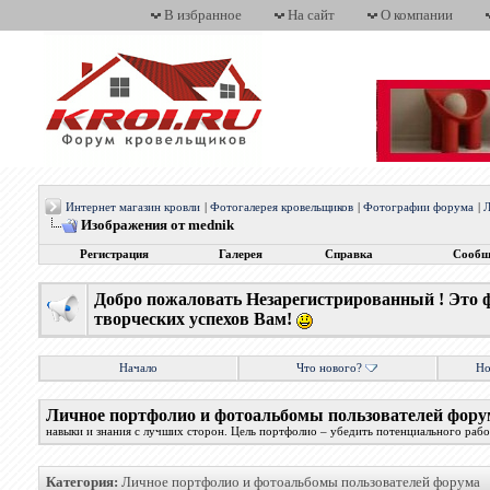
В избранное
На сайт
О компании
Интернет магазин кровли
|
Фотогалерея кровельщиков
|
Фотографии форума
|
Л
Изображения от mednik
Регистрация
Галерея
Справка
Сообщ
Добро пожаловать Незарегистрированный ! Это 
творческих успехов Вам!
Начало
Что нового?
Но
Личное портфолио и фотоальбомы пользователей фору
навыки и знания с лучших сторон. Цель портфолио – убедить потенциального работ
Категория:
Личное портфолио и фотоальбомы пользователей форума