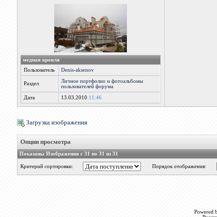
медная кровля
Пользователь
Denis-aksenov
Личное портфолио и фотоальбомы
Раздел
пользователей форума
Дата
13.03.2010
11:46
Загрузка изображения
Опции просмотра
Показаны Изображения с 31 по 31 из 31
Критерий сортировки:
Порядок отображения:
Powered b