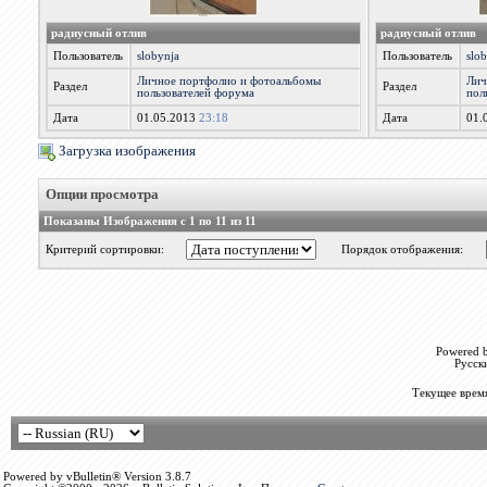
радиусный отлив
радиусный отлив
Пользователь
slobynja
Пользователь
slo
Личное портфолио и фотоальбомы
Лич
Раздел
Раздел
пользователей форума
пол
Дата
01.05.2013
23:18
Дата
01.
Загрузка изображения
Опции просмотра
Показаны Изображения с 1 по 11 из 11
Критерий сортировки:
Порядок отображения:
Powered b
Русск
Текущее врем
Powered by vBulletin® Version 3.8.7