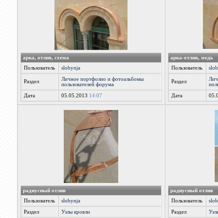
арка, отлив, схема
арка-отлив, медь
Пользователь
slobynja
Пользователь
slo
Личное портфолио и фотоальбомы
Лич
Раздел
Раздел
пользователей форума
пол
Дата
05.05.2013
14:07
Дата
05.
радиусный отлив
радиусный отлив
Пользователь
slobynja
Пользователь
slo
Раздел
Узлы кровли
Раздел
Узл