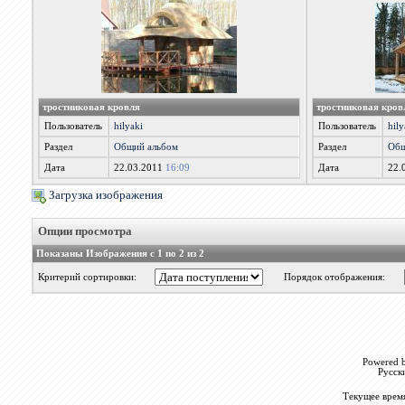
тростниковая кровля
тростниковая кров
Пользователь
hilyaki
Пользователь
hily
Раздел
Общий альбом
Раздел
Общ
Дата
22.03.2011
16:09
Дата
22.
Загрузка изображения
Опции просмотра
Показаны Изображения с 1 по 2 из 2
Критерий сортировки:
Порядок отображения:
Powered b
Русск
Текущее врем