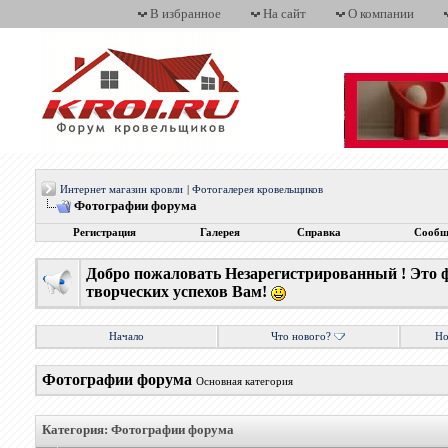
В избранное
На сайт
О компании
Интернет магазин кровли
|
Фотогалерея кровельщиков
Фотографии форума
Регистрация
Галерея
Справка
Сообщ
Добро пожаловать Незарегистрированный ! Это 
творческих успехов Вам!
Начало
Что нового?
Но
Фотографии форума
Основная категория
Категория: Фотографии форума