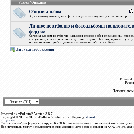
Раздел / Описание
Общий альбом
Здесь выкладываем чужие фото и картинки подсмотренные в интернете
Личное портфолио и фотоальбомы пользовател
форума
Сегодня словом портфолио называют список работ специалиста, предс
его умения, навыки и знания с лучших сторон. Цель портфолио – убеди
потенциального работодателя или клиента работать с Вами.
Загрузка изображения
Powered b
Русск
Текущее врем
Powered by vBulletin® Version 3.8.7
Copyright ©2000 - 2026, vBulletin Solutions, Inc. Перевод:
zCarot
vB.Sponsors
Отправляя любую форму на форуме KROI.RU вы соглашаетесь с политикой конфиденциальн
Все материалы могут использоваться при указании авторства и ссылки на www.kroi.ru, для 