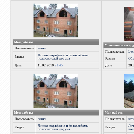
Мои работы
Утепление мансар
Пользователь
вятич
Пользователь
Lex
Личное портфолио и фотоальбомы
Раздел
пользователей форума
Раздел
Общ
Дата
15.02.2010
21:45
Дата
28.
Мои работы
Мои работы
Пользователь
вятич
Пользователь
вят
Личное портфолио и фотоальбомы
Лич
Раздел
Раздел
пользователей форума
пол