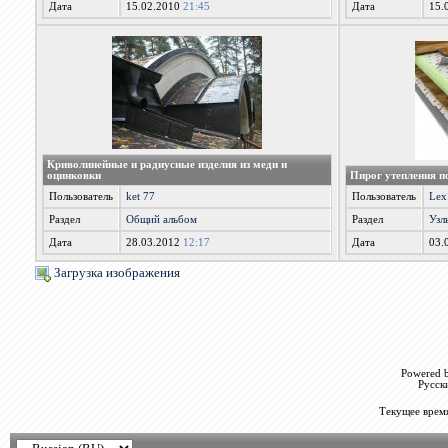
Дата
15.02.2010
21:45
Дата
15.
Криволинейные и радиусные изделия из меди и
оцинковки
Пирог утепления п
Пользователь
ket 77
Пользователь
Lex
Раздел
Общий альбом
Раздел
Узл
Дата
28.03.2012
12:17
Дата
03.
Загрузка изображения
Powered b
Русск
Текущее врем