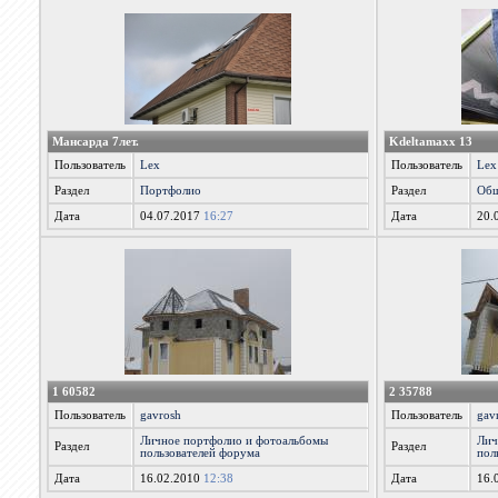
Мансарда 7лет.
Kdeltamaxx 13
Пользователь
Lex
Пользователь
Lex
Раздел
Портфолио
Раздел
Общ
Дата
04.07.2017
16:27
Дата
20.
1 60582
2 35788
Пользователь
gavrosh
Пользователь
gav
Личное портфолио и фотоальбомы
Лич
Раздел
Раздел
пользователей форума
пол
Дата
16.02.2010
12:38
Дата
16.