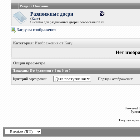
Раздел / Описание
Раздвижные двери
(
Kary
)
Система для раздвижных дверей www.casseton.ru
Загрузка изображения
Категория:
Изображения от Kary
Нет изобр
Опции просмотра
Показаны Изображения с 1 по 0 из 0
Критерий сортировки:
Порядок отображения:
Powered b
Русск
Текущее врем