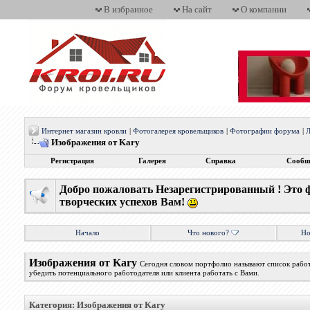
В избранное
На сайт
О компании
Интернет магазин кровли
|
Фотогалерея кровельщиков
|
Фотографии форума
|
Л
Изображения от Kary
Регистрация
Галерея
Справка
Сообщ
Добро пожаловать Незарегистрированный ! Это 
творческих успехов Вам!
Начало
Что нового?
Но
Изображения от Kary
Сегодня словом портфолио называют список работ
убедить потенциального работодателя или клиента работать с Вами.
Категория: Изображения от Kary