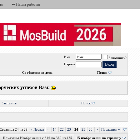
ты
Наши работы
Имя
Запомнить?
Пароль
Сообщения за день
Поиск
орческих успехов Вам!
Загрузить
Поиск
Страница 24 из 29
«
Первая
<
14
22
23
24
25
26
>
Последняя
»
Показаны Изображения с 346 по 360 из 425
15 изображений на страницу