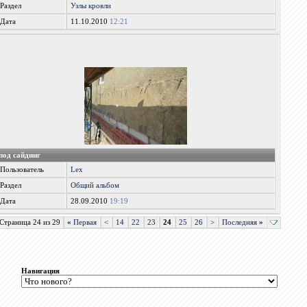
Раздел
Узлы кровли
Дата
11.10.2010
12:21
под сайдинг
Пользователь
Lex
Раздел
Общий альбом
Дата
28.09.2010
19:19
Страница 24 из 29
«
Первая
<
14
22
23
24
25
26
>
Последняя
»
Навигация