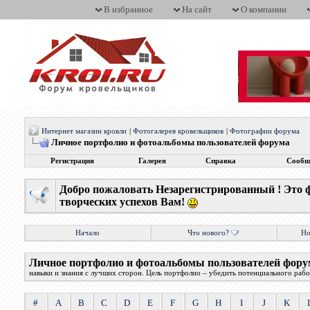
В избранное
На сайт
О компании
Интернет магазин кровли
|
Фотогалерея кровельщиков
|
Фотографии форума
Личное портфолио и фотоальбомы пользователей форума
Регистрация
Галерея
Справка
Сообщ
Добро пожаловать Незарегистрированный ! Это 
творческих успехов Вам!
Начало
Что нового?
Но
Личное портфолио и фотоальбомы пользователей фору
навыки и знания с лучших сторон. Цель портфолио – убедить потенциального работ
#
A
B
C
D
E
F
G
H
I
J
K