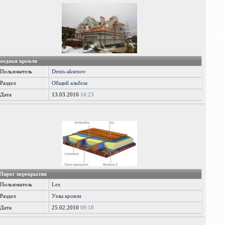
медная кровля
Пользователь
Denis-aksenov
Раздел
Общий альбом
Дата
13.03.2010
16:23
Пирог перекрытия
Пользователь
Lex
Раздел
Узлы кровли
Дата
25.02.2010
09:18