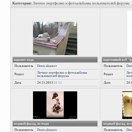
Категория:
Личное портфолио и фотоальбомы пользователей форума
парапет медь
перегонный куб "д
Пользователь
Denis-aksenov
Пользователь
Den
Личное портфолио и фотоальбомы
Лич
Раздел
Раздел
пользователей форума
пол
Дата
24.11.2013
01:11
Дата
24.
медный фасад, из меди
медный фасад, из 
Пользователь
Denis-aksenov
Пользователь
Den