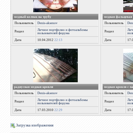
медный колпак на трубу
медная фальцевая
Пользователь
Denis-aksenov
Пользователь
Den
Личное портфолио и фотоальбомы
Лич
Раздел
Раздел
пользователей форума
пол
Дата
10.04.2012
22:13
Дата
17.
радиусная медная кровля
медная кровля с п
Пользователь
Denis-aksenov
Пользователь
Den
Личное портфолио и фотоальбомы
Лич
Раздел
Раздел
пользователей форума
пол
Дата
17.03.2010
22:29
Дата
17.
Загрузка изображения