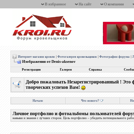
В избранное
На сайт
О компании
Интернет магазин кровли
|
Фотогалерея кровельщиков
|
Фотографии форума
|
Л
Изображения от Denis-aksenov
Регистрация
Галерея
Справка
Сообщ
Добро пожаловать Незарегистрированный ! Это 
творческих успехов Вам!
Начало
Что нового?
Но
Личное портфолио и фотоальбомы пользователей фору
навыки и знания с лучших сторон. Цель портфолио – убедить потенциального работ