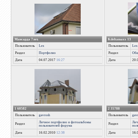
Мансарда 7лет.
Kdeltamaxx 13
Пользователь
Lex
Пользователь
Lex
Раздел
Портфолио
Раздел
Общ
Дата
04.07.2017
16:27
Дата
20.
1 60582
2 35788
Пользователь
gavrosh
Пользователь
gav
Личное портфолио и фотоальбомы
Лич
Раздел
Раздел
пользователей форума
пол
Дата
16.02.2010
12:38
Дата
16.