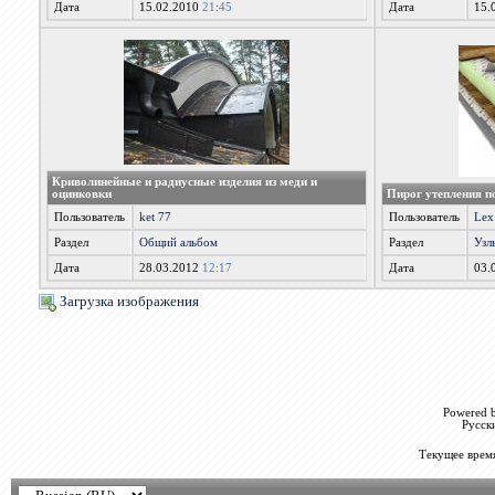
Дата
15.02.2010
21:45
Дата
15.
Криволинейные и радиусные изделия из меди и
оцинковки
Пирог утепления п
Пользователь
ket 77
Пользователь
Lex
Раздел
Общий альбом
Раздел
Узл
Дата
28.03.2012
12:17
Дата
03.
Загрузка изображения
Powered b
Русск
Текущее врем