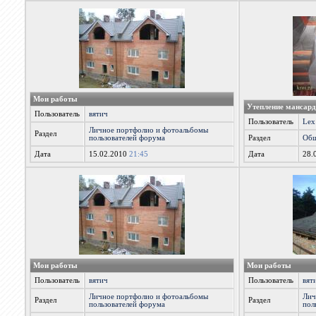
Мои работы
Утепление мансар
Пользователь
вятич
Пользователь
Lex
Личное портфолио и фотоальбомы
Раздел
пользователей форума
Раздел
Общ
Дата
15.02.2010
21:45
Дата
28.
Мои работы
Мои работы
Пользователь
вятич
Пользователь
вят
Личное портфолио и фотоальбомы
Лич
Раздел
Раздел
пользователей форума
пол