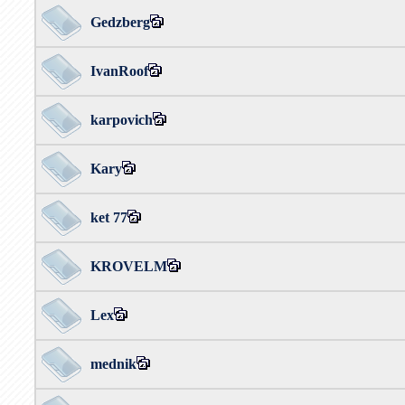
Gedzberg
IvanRoof
karpovich
Kary
ket 77
KROVELM
Lex
mednik