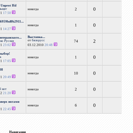
f Unprot Hd
0
2
льщег
никогда
11
17:50
6959bd0b2911...
0
1
а
никогда
11
14:27
Выставка...
теранского...
от
бялорусс
2
74
ко Руслан
11
23:02
03.12.2010
20:48
выбор!
0
1
к
никогда
11
17:05
08
0
10
никогда
11
20:49
0
2
й кот
никогда
12
21:20
вверх ногами
0
6
никогда
11
22:45
Навигация