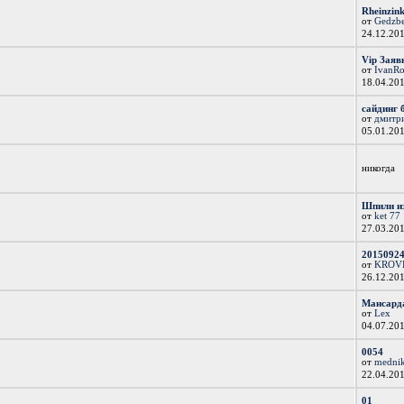
Rheinzink
от
Gedzb
24.12.20
Vip Заяв
от
IvanR
18.04.20
сайдинг б
от
дмитр
05.01.20
никогда
Шпили и
от
ket 77
27.03.20
20150924
от
KROV
26.12.20
Мансарда
от
Lex
04.07.20
0054
от
medni
22.04.20
01