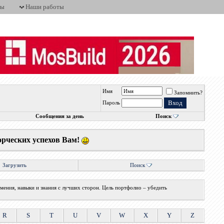
ты
Наши работы
Имя
Запомнить?
Пароль
Сообщения за день
Поиск
орческих успехов Вам!
Загрузить
Поиск
мения, навыки и знания с лучших сторон. Цель портфолио – убедить
R
S
T
U
V
W
X
Y
Z