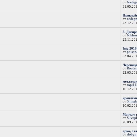
от
Nadeg
31.05.20
Приклейк
от
nadegn
23.12.20
5. Днепро
от
Niklso
23.11.20
Img 2016
от
poiso
03.04.20
Черепица
от
Roofe
22.03.20
металло
от
ropi11
10.12.20
кровлям
от
Shingl
10.02.20
Монтаж 
от
Silvup
26.09.20
арка, от
от
slobyn