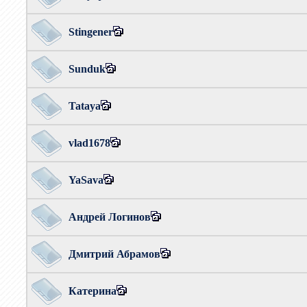
Stingener
Sunduk
Tataya
vlad1678
YaSava
Андрей Логинов
Дмитрий Абрамов
Катерина