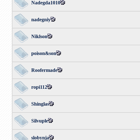
Nadegda1010
nadegniy
Niklson
poison&son
Roofermade
ropi112
Shinglas
Silvuple
slobynja