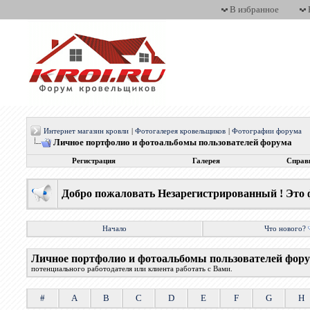
В избранное
Интернет магазин кровли
|
Фотогалерея кровельщиков
|
Фотографии форума
Личное портфолио и фотоальбомы пользователей форума
Регистрация
Галерея
Справ
Добро пожаловать Незарегистрированный ! Это 
Начало
Что нового?
Личное портфолио и фотоальбомы пользователей фор
потенциального работодателя или клиента работать с Вами.
#
A
B
C
D
E
F
G
H