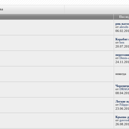
ма
После
рпк ваго
от
alexdn
06.02.20
Керабит 
от
ben
20.07.20
перегонн
от
Denis-
24.11.20
никогда
Черепичн
от
DRAG
08.04.20
Легкие н
от
Filipp
23.06.20
Крыша д
от
gavros
26.08.20