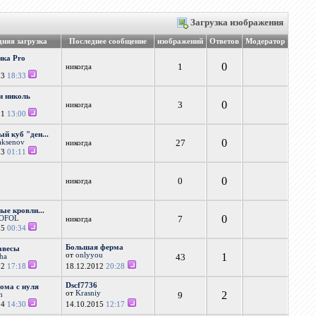
Загрузка изображения
дняя загрузка
Последнее сообщение
изображений
Ответов
Модератор
нка Pro
0
1
никогда
13
18:33
и николь
0
3
никогда
11
13:00
ый куб "ден...
0
27
aksenov
никогда
13
01:11
0
0
никогда
ые кровли...
0
7
OFOL
никогда
15
00:34
Большая ферма
авесы
от
onlyyou
1
43
cha
12
17:18
18.12.2012
20:28
Dscf7736
ома с нуля
от
Krasniy
2
9
h
14
14:30
14.10.2015
12:17