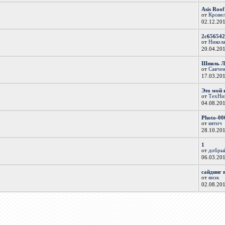
Asis Roo
от
Крове
02.12.20
2c656542
от
Никол
20.04.20
Шпиль Лю
от
Савчен
17.03.20
Это мой 
от
ТехНи
04.08.20
Photo-00
от
вятич
28.10.20
1
от
добры
06.03.20
сайдинг 
от
янэк
02.08.20