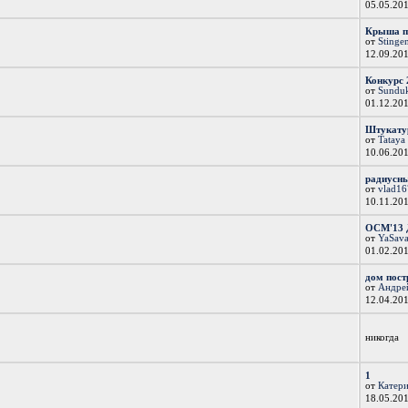
05.05.20
Крыша п
от
Stinge
12.09.20
Конкурс 
от
Sundu
01.12.20
Штукатур
от
Tataya
10.06.20
радиусн
от
vlad1
10.11.20
ОСМ'13 Д
от
YaSav
01.02.20
дом постр
от
Андре
12.04.20
никогда
1
от
Катер
18.05.20