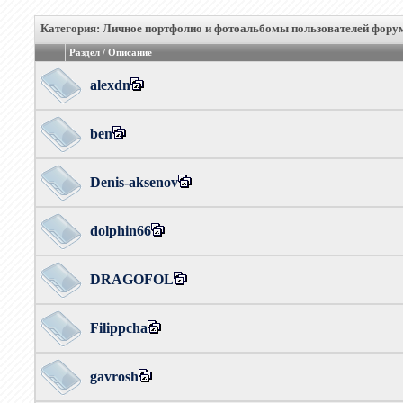
Категория: Личное портфолио и фотоальбомы пользователей фору
Раздел / Описание
alexdn
ben
Denis-aksenov
dolphin66
DRAGOFOL
Filippcha
gavrosh