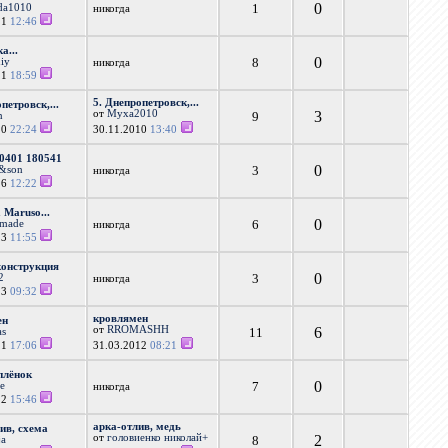
0
1
da1010
никогда
11
12:46
а...
0
8
iy
никогда
11
18:59
5. Днепропетровск,...
петровск,...
от
Муха2010
3
9
n
10
22:24
30.11.2010
13:40
0401 180541
0
3
n&son
никогда
16
12:22
 Maruso...
0
6
rmade
никогда
13
11:55
конструкция
0
3
2
никогда
13
09:32
кровлямен
ен
от
RROMASHH
6
11
as
11
17:06
31.03.2012
08:21
плёнок
0
7
le
никогда
12
15:46
арка-отлив, медь
лив, схема
от
головиенко николай+
2
8
ja