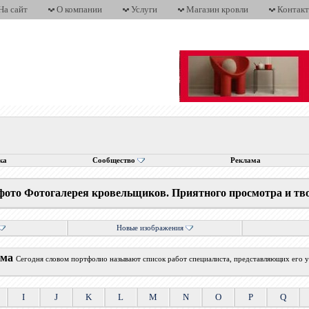
На сайт
О компании
Услуги
Магазин кровли
Контак
ка
Сообщество
Реклама
фото Фотогалерея кровельщиков. Приятного просмотра и тв
Новые изображения
ума
Сегодня словом портфолио называют список работ специалиста, представляющих его у
I
J
K
L
M
N
O
P
Q