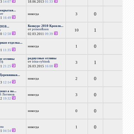
13
14:07
18.06.2013
01:33
окрытая...
0
3
ner
никогда
11
16:49
Конкурс 2010 Кровля...
2010...
от
poison&son
1
10
k
10
12:58
02.03.2011
09:39
ная отделка...
0
1
никогда
11
11:35
радиусные отливы
ые отливы
от
irina-rybinsk
1
3
678
11
21:25
26.03.2015
16:08
еревянная...
0
2
a
никогда
13
12:14
оил а на...
0
3
й Логинов
никогда
12
19:32
0
0
никогда
0
1
ина
никогда
11
04:54