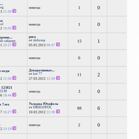
...
0
1
erg
никогда
13
11:39
ка
0
1
oof
никогда
12
10:05
рига
ревно...
от
slobynja
1
15
ий сайдинг
11
20:27
05.05.2013
08:47
0
0
никогда
Декоративные...
з меди
от
ket 77
2
11
12
12:56
27.03.2012
12:39
 123821
0
3
ELM
никогда
16
18:44
Укладка Ютафола
 7лет.
от
DRAGOFOL
6
88
17
16:27
10.03.2012
22:38
0
2
k
никогда
12
23:19