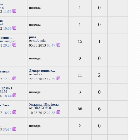
...
0
1
erg
никогда
13
11:39
ка
0
1
oof
никогда
12
10:05
рига
ревно...
от
slobynja
1
15
ий сайдинг
11
20:27
05.05.2013
08:47
0
0
никогда
Декоративные...
з меди
от
ket 77
2
11
12
12:56
27.03.2012
12:39
 123821
0
3
ELM
никогда
16
18:44
Укладка Ютафола
 7лет.
от
DRAGOFOL
6
88
17
16:27
10.03.2012
22:38
0
2
k
никогда
12
23:19