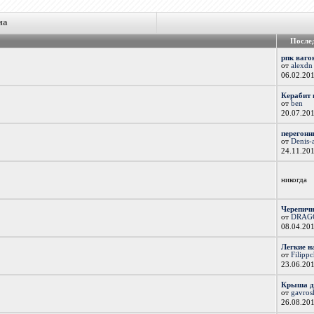
ма
После
рпк ваго
от
alexdn
06.02.20
Керабит 
от
ben
20.07.20
перегонн
от
Denis-
24.11.20
никогда
Черепичн
от
DRAG
08.04.20
Легкие н
от
Filipp
23.06.20
Крыша д
от
gavros
26.08.20