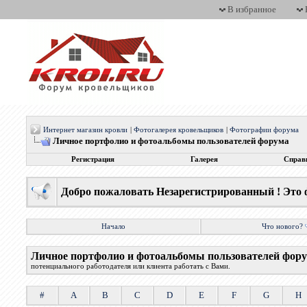
В избранное
Интернет магазин кровли
|
Фотогалерея кровельщиков
|
Фотографии форума
Личное портфолио и фотоальбомы пользователей форума
Регистрация
Галерея
Справ
Добро пожаловать Незарегистрированный ! Это 
Начало
Что нового?
Личное портфолио и фотоальбомы пользователей фор
потенциального работодателя или клиента работать с Вами.
#
A
B
C
D
E
F
G
H