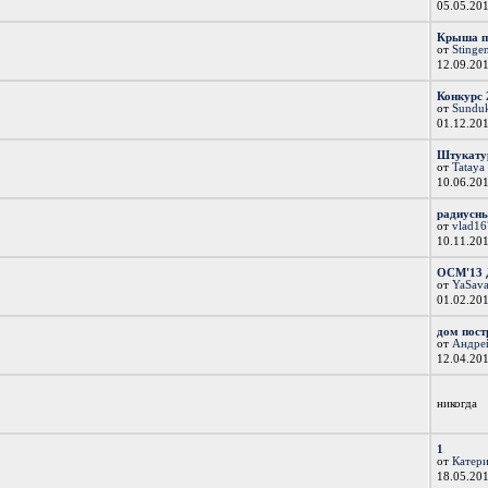
05.05.20
Крыша п
от
Stinge
12.09.20
Конкурс 
от
Sundu
01.12.20
Штукатур
от
Tataya
10.06.20
радиусн
от
vlad1
10.11.20
ОСМ'13 Д
от
YaSav
01.02.20
дом постр
от
Андре
12.04.20
никогда
1
от
Катер
18.05.20