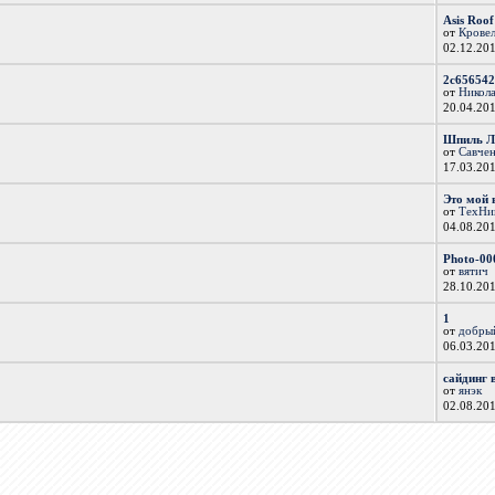
Asis Roo
от
Крове
02.12.20
2c656542
от
Никол
20.04.20
Шпиль Лю
от
Савчен
17.03.20
Это мой 
от
ТехНи
04.08.20
Photo-00
от
вятич
28.10.20
1
от
добры
06.03.20
сайдинг 
от
янэк
02.08.20