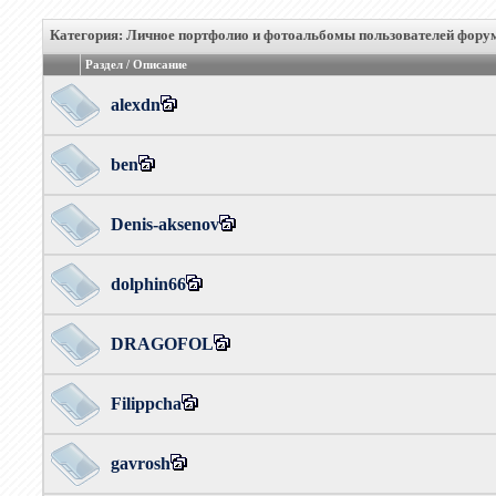
Категория: Личное портфолио и фотоальбомы пользователей фору
Раздел / Описание
alexdn
ben
Denis-aksenov
dolphin66
DRAGOFOL
Filippcha
gavrosh