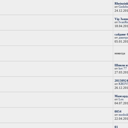
Rheinzink
от
Gedzb
24.12.20
Vip Заяв
от
IvanR
18.04.20
сайдинг б
от
дмитр
05.01.20
никогда
Шпили и
от
ket 77
27.03.20
20150924
от
KROV
26.12.20
Мансарда
от
Lex
04.07.20
0054
от
medni
22.04.20
01