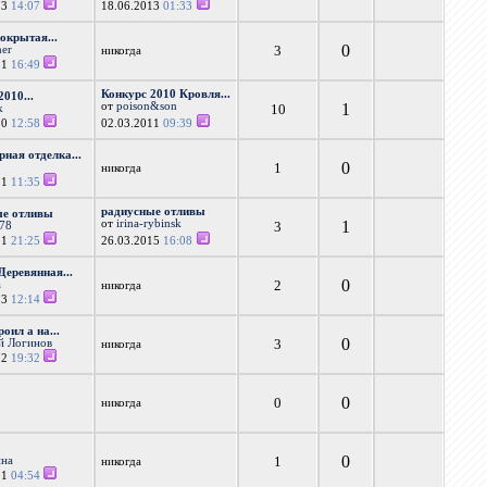
13
14:07
18.06.2013
01:33
окрытая...
0
3
ner
никогда
11
16:49
Конкурс 2010 Кровля...
2010...
от
poison&son
1
10
k
10
12:58
02.03.2011
09:39
ная отделка...
0
1
никогда
11
11:35
радиусные отливы
ые отливы
от
irina-rybinsk
1
3
678
11
21:25
26.03.2015
16:08
еревянная...
0
2
a
никогда
13
12:14
оил а на...
0
3
й Логинов
никогда
12
19:32
0
0
никогда
0
1
ина
никогда
11
04:54