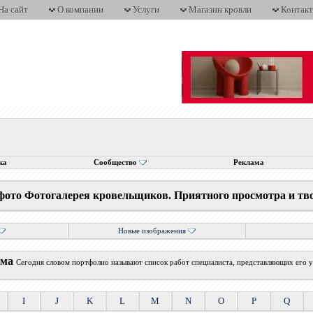
На сайт
О компании
Услуги
Магазин кровли
Контак
ка
Сообщество
Реклама
фото Фотогалерея кровельщиков. Приятного просмотра и тв
Новые изображения
ума
Сегодня словом портфолио называют список работ специалиста, представляющих его у
I
J
K
L
M
N
O
P
Q