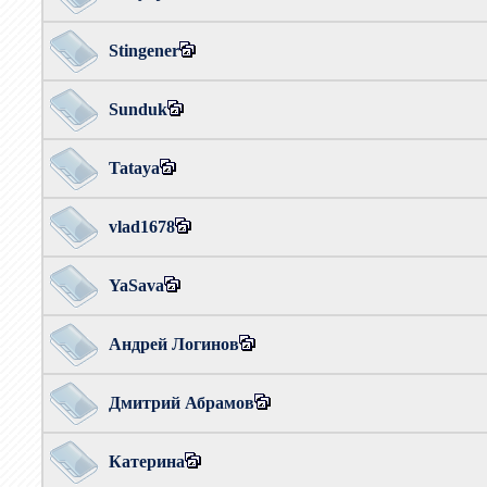
Stingener
Sunduk
Tataya
vlad1678
YaSava
Андрей Логинов
Дмитрий Абрамов
Катерина