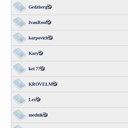
Gedzberg
IvanRoof
karpovich
Kary
ket 77
KROVELM
Lex
mednik