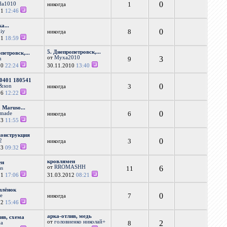
0
1
da1010
никогда
11
12:46
а...
0
8
iy
никогда
11
18:59
5. Днепропетровск,...
петровск,...
от
Муха2010
3
9
n
10
22:24
30.11.2010
13:40
0401 180541
0
3
n&son
никогда
16
12:22
 Maruso...
0
6
rmade
никогда
13
11:55
конструкция
0
3
2
никогда
13
09:32
кровлямен
ен
от
RROMASHH
6
11
as
11
17:06
31.03.2012
08:21
плёнок
0
7
le
никогда
12
15:46
арка-отлив, медь
лив, схема
от
головиенко николай+
2
8
ja