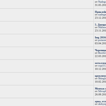
от
Nadeg
31.05.20
Приклейк
от
nadegn
23.12.20
5. Днепро
от
Niklso
23.11.20
Img 2016
от
poiso
03.04.20
Черепица
от
Roofe
22.03.20
металло
от
ropi11
10.12.20
кровлям
от
Shingl
10.02.20
Монтаж 
от
Silvup
26.09.20
арка, от
от
slobyn