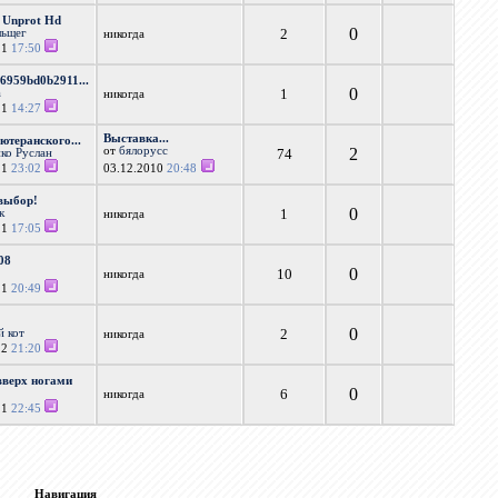
f Unprot Hd
0
2
льщег
никогда
11
17:50
6959bd0b2911...
0
1
а
никогда
11
14:27
Выставка...
теранского...
от
бялорусс
2
74
ко Руслан
11
23:02
03.12.2010
20:48
выбор!
0
1
к
никогда
11
17:05
08
0
10
никогда
11
20:49
0
2
й кот
никогда
12
21:20
вверх ногами
0
6
никогда
11
22:45
Навигация