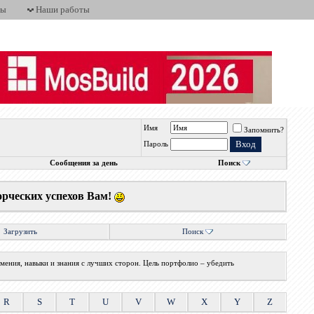
ты
Наши работы
Имя
Запомнить?
Пароль
Сообщения за день
Поиск
орческих успехов Вам!
Загрузить
Поиск
мения, навыки и знания с лучших сторон. Цель портфолио – убедить
R
S
T
U
V
W
X
Y
Z