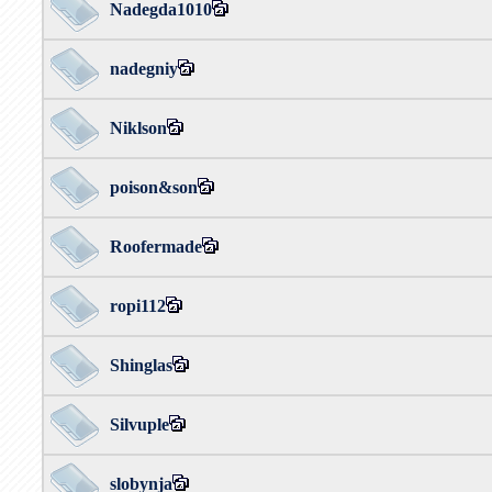
Nadegda1010
nadegniy
Niklson
poison&son
Roofermade
ropi112
Shinglas
Silvuple
slobynja