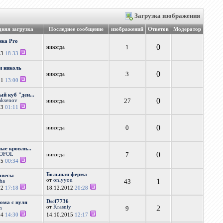
Загрузка изображения
дняя загрузка
Последнее сообщение
изображений
Ответов
Модератор
нка Pro
0
1
никогда
13
18:33
и николь
0
3
никогда
11
13:00
ый куб "ден...
0
27
aksenov
никогда
13
01:11
0
0
никогда
ые кровли...
0
7
OFOL
никогда
15
00:34
Большая ферма
авесы
от
onlyyou
1
43
cha
12
17:18
18.12.2012
20:28
Dscf7736
ома с нуля
от
Krasniy
2
9
h
14
14:30
14.10.2015
12:17