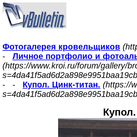
Фотогалерея кровельщиков
(htt
-
Личное портфолио и фотоал
(https://www.kroi.ru/forum/gallery/
s=4da41f5ad6d2a898e9951baa19c
- -
Купол. Цинк-титан.
(https:/
s=4da41f5ad6d2a898e9951baa19cb
Купол.