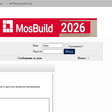
ты
Наши работы
Имя
Запомнить?
Пароль
Сообщения за день
Поиск
 или к другим привилегированным