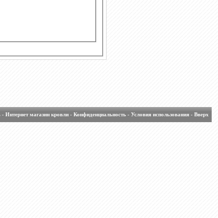
ь
-
Интернет магазин кровли
-
Конфиденциальность
-
Условия использования
-
Вверх