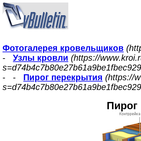
Фотогалерея кровельщиков
(htt
-
Узлы кровли
(https://www.kroi
s=d74b4c7b80e27b61a9be1fbec929
- -
Пирог перекрытия
(https://
s=d74b4c7b80e27b61a9be1fbec929
Пирог