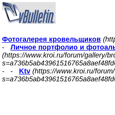
Фотогалерея кровельщиков
(htt
-
Личное портфолио и фотоал
(https://www.kroi.ru/forum/gallery/
s=a736b5ab43961516765a8aef48fd
- -
Ktv
(https://www.kroi.ru/foru
s=a736b5ab43961516765a8aef48fd