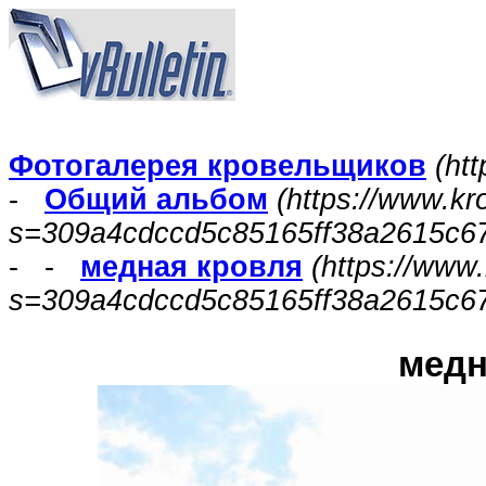
Фотогалерея кровельщиков
(htt
-
Общий альбом
(https://www.kr
s=309a4cdccd5c85165ff38a2615c6
- -
медная кровля
(https://www
s=309a4cdccd5c85165ff38a2615c6
медн