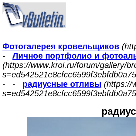
Фотогалерея кровельщиков
(htt
-
Личное портфолио и фотоал
(https://www.kroi.ru/forum/gallery/
s=ed542521e8cfcc6599f3ebfdb0a7
- -
радиусные отливы
(https:/
s=ed542521e8cfcc6599f3ebfdb0a75
радиу